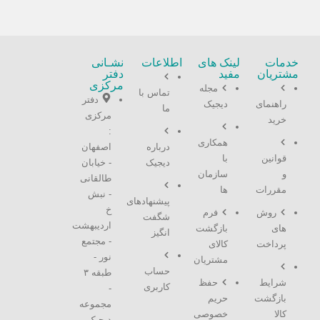
خدمات
لینک های
اطلاعات
نشـانی
مشتریان
مفید
دفتر
مرکزی
مجله
تماس با
دفتر
راهنمای
دیجیک
ما
مرکزی
خرید
:
همکاری
درباره
اصفهان
قوانین
با
دیجیک
- خیابان
و
سازمان
طالقانی
مقررات
ها
- نبش
پیشنهادهای
خ
روش
فرم
شگفت
اردیبهشت
های
بازگشت
انگیز
- مجتمع
پرداخت
کالای
نور -
مشتریان
حساب
طبقه ۳
شرایط
حفظ
کاربری
-
بازگشت
حریم
مجموعه
کالا
خصوصی
دیجیک