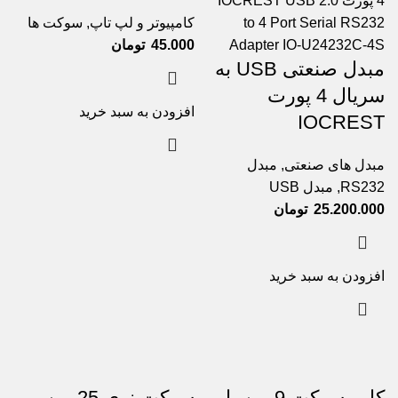
کامپیوتر و لپ تاپ
,
سوکت ها
45.000
تومان
مبدل صنعتی USB به
سریال 4 پورت
افزودن به سبد خرید
IOCREST
مبدل های صنعتی
,
مبدل
RS232
,
مبدل USB
25.200.000
تومان
افزودن به سبد خرید
کاور سوکت 9 پین یا
سوکت نری 25 پین