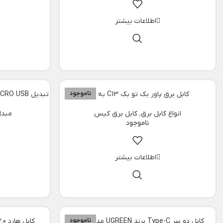
اطلاعات بیشتر
کابل برق پاور بک تو بک C13 به C14
ناموجود
تبدیل MICRO USB ماده به LIGHTNING برند USAMS
انواع کابل برق
,
کابل برق کیس
مبدل
اطلاعات بیشتر
کابل دو سر Type-C برند UGREEN مدل 70427
ناموجود
کابل هارد USB 3.0 برند UGREEN مدل 10841