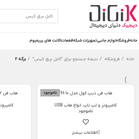
خانه
فروشگاه
لوازم جانبی
تجهیزات شبکه
قطعات
اکانت های پریمیوم
خانه
فروشگاه
نتیجه جستجو برای “کابل برق کیس”
برگه 2
هاب فن دیپ کول مدل FH-10
ناموجود
هاب فن 12 پورت دیپ کول مدل SC700
کامپیوتر و لپ تاپ
,
انواع هاب USB
کامپیوت
اطلاعات بیشتر