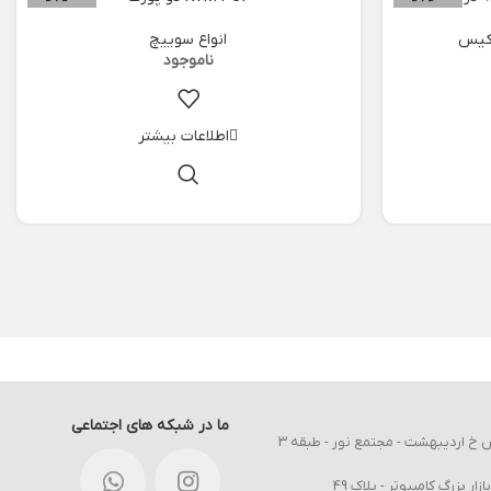
 کیس
انواع سوییچ
اطلاعات بیشتر
ما در شبکه های اجتماعی
دفتر مرکزی : اصفهان - خیابان طالقانی - نبش خ اردیبهشت - مجتمع نور - طبقه ۳
ر بزرگ کامپیوتر - پلاک 49