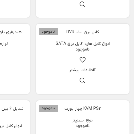
کابل برق ساتا DVR
ناموجود
هندزفری بلوتوثی ان
انواع کابل هارد
,
کابل برق SATA
لوازم
اطلاعات بیشتر
KVM PS2 چهار پورت
ناموجود
انواع اسپلیتر
انواع کابل بر