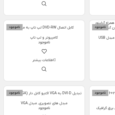
ناموجود
کابل اتصال DVD-RW لپ تاپ به مادربرد
ناموجود
کامپیوتر و لپ تاپ
مبدل USB
اطلاعات بیشتر
ناموجود
تبدیل 8 پین نر برق پاور به دو تا 2+6 پین ماده
تبدیل DVI-D به VGA اکتیو کابل دار (DVI to VGA)
ناموجود
مبدل های تصویری
,
مبدل VGA
 برق گرافیک