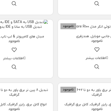
کر مدل Soundcore R100
ناموجود
تبدیل USB به ساتا و IDE بدون آداپتور
 جانبی موبایل
,
هندزفری
مبدل های کامپیوتر & لپ تاپ
,
اطلاعات بیشتر
اطلاعات بیشتر
تبدیل 6 پین نر برق پاور به دو تا 2+6 پین ماده
ناموجود
گرافیک
گرافیک
ق
,
رایزر گرافیک
,
کابل برق گرافیک
انواع کابل برق
,
رایزر گرافیک
,
کابل