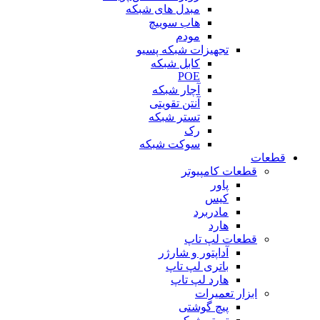
مبدل های شبکه
هاب سوییچ
مودم
تجهیزات شبکه پسیو
کابل شبکه
POE
آچار شبکه
آنتن تقویتی
تستر شبکه
رک
سوکت شبکه
قطعات
قطعات کامپیوتر
پاور
کیس
مادربرد
هارد
قطعات لپ تاپ
آداپتور و شارژر
باتری لپ تاپ
هارد لپ تاپ
ابزار تعمیرات
پیچ گوشتی