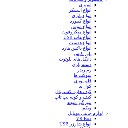
اسپری
انواع اسپیکر
انواع باتری
انواع کیبورد
انواع موس
انواع میکروفون
انواع هاب USB
انواع هدست
انواع باکس هارد
پاور کیس
دانگل های بلوتوث
دسته بازی
رم ریدر
سوکت ها
قلم نوری
کول پد
کیف هارد اکسترنال
کیف و کوله لپ تاپ
نویزگیر مودم
وبکم
لوازم جانبی موبایل
VR Box
انواع شارژر USB