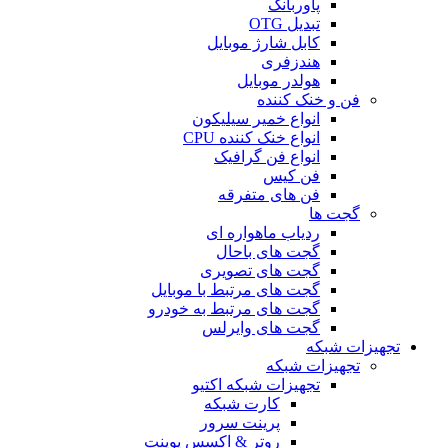
پاوربانک
تبدیل OTG
کابل شارژ موبایل
هندزفری
هولدر موبایل
فن و خنک کننده
انواع خمیر سیلیکون
انواع خنک کننده CPU
انواع فن گرافیک
فن کیس
فن های متفرقه
گجت ها
ردیاب ماهواره ای
گجت های باحال
گجت های تصویری
گجت های مرتبط با موبایل
گجت های مرتبط به خودرو
گجت های وایرلس
تجهیزات شبکه
تجهیزات شبکه
تجهیزات شبکه اکتیو
کارت شبکه
پرینت سرور
روتر & اکسس پوینت