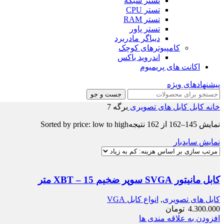
تستر شبکه
تستر CPU
تستر RAM
تستر پاور
دیباگر مادربرد
کامپیوترهای کوچک
اندروید باکس
اکانت های پریمیوم
پیشنهادهای ویژه
جست و جو
خانه
کابل
کابل های تصویری
برگه 7
نمایش 145–162 از 162 نتیجه
Sorted by price: low to high
نمایش سایدبار
کابل مانیتور SVGA سوپر ضخیم XBT – 15 متر
کابل های تصویری
,
انواع کابل VGA
4.300.000
تومان
افزودن به علاقه مندی ها