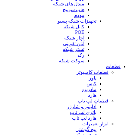
مبدل های شبکه
هاب سوییچ
مودم
تجهیزات شبکه پسیو
کابل شبکه
POE
آچار شبکه
آنتن تقویتی
تستر شبکه
رک
سوکت شبکه
قطعات
قطعات کامپیوتر
پاور
کیس
مادربرد
هارد
قطعات لپ تاپ
آداپتور و شارژر
باتری لپ تاپ
هارد لپ تاپ
ابزار تعمیرات
پیچ گوشتی