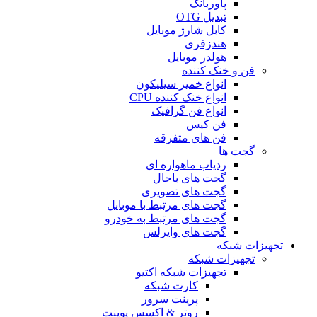
پاوربانک
تبدیل OTG
کابل شارژ موبایل
هندزفری
هولدر موبایل
فن و خنک کننده
انواع خمیر سیلیکون
انواع خنک کننده CPU
انواع فن گرافیک
فن کیس
فن های متفرقه
گجت ها
ردیاب ماهواره ای
گجت های باحال
گجت های تصویری
گجت های مرتبط با موبایل
گجت های مرتبط به خودرو
گجت های وایرلس
تجهیزات شبکه
تجهیزات شبکه
تجهیزات شبکه اکتیو
کارت شبکه
پرینت سرور
روتر & اکسس پوینت