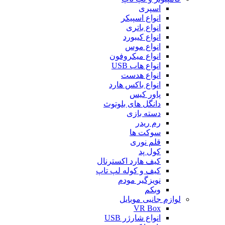
اسپری
انواع اسپیکر
انواع باتری
انواع کیبورد
انواع موس
انواع میکروفون
انواع هاب USB
انواع هدست
انواع باکس هارد
پاور کیس
دانگل های بلوتوث
دسته بازی
رم ریدر
سوکت ها
قلم نوری
کول پد
کیف هارد اکسترنال
کیف و کوله لپ تاپ
نویزگیر مودم
وبکم
لوازم جانبی موبایل
VR Box
انواع شارژر USB