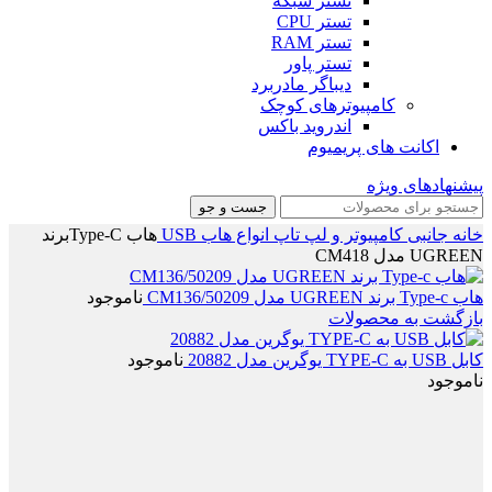
تستر شبکه
تستر CPU
تستر RAM
تستر پاور
دیباگر مادربرد
کامپیوترهای کوچک
اندروید باکس
اکانت های پریمیوم
پیشنهادهای ویژه
جست و جو
خانه
جانبی
کامپیوتر و لپ تاپ
انواع هاب USB
هاب Type-Cبرند
UGREEN مدل CM418
هاب Type-c برند UGREEN مدل 50209/CM136
ناموجود
بازگشت به محصولات
کابل USB به TYPE-C یوگرین مدل 20882
ناموجود
ناموجود