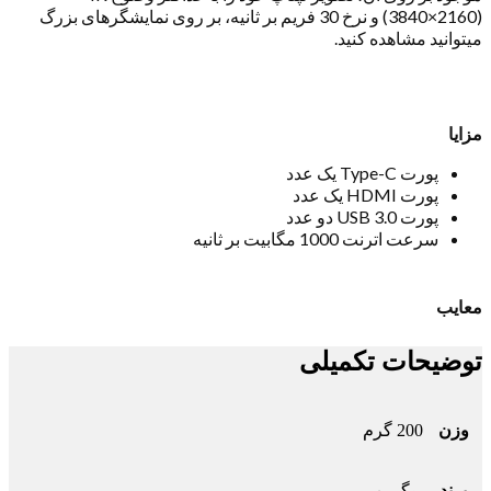
(3840×2160) و نرخ 30 فریم بر ثانیه، بر روی نمایشگرهای بزرگ
میتوانید مشاهده کنید.
مزایا
پورت Type-C یک عدد
پورت HDMI یک عدد
پورت USB 3.0 دو عدد
سرعت اترنت 1000 مگابیت بر ثانیه
معایب
توضیحات تکمیلی
وزن
200 گرم
برند
یوگرین