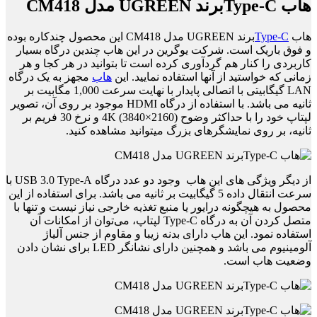
هاب Type-Cبرند UGREEN مدل CM418
هاب
Type-C
برند UGREEN مدل CM418 این محصول چند‌کاره بوده
و فوق باریک است. شرکت یوگرین در این هاب چندین درگاه بسیار
کاربردی را کنار هم گردآوری کرده است تا بتوانید در هر کجا و هر
زمانی که خواستید از آنها استفاده نمایید. این
هاب
مجهز به یک درگاه
LAN گیگابیتی با اتصالی پایدار با نهایت سرعت 1,000 مگابیت بر
ثانیه می باشد. با استفاده از درگاه HDMI موجود بر روی آن، تصویر
لپتاپ خود را با حداکثر وضوح 4K (3840×2160) و نرخ 30 فریم بر
ثانیه، بر روی نمایشگرهای بزرگ میتوانید مشاهده کنید.
از دیگر ویژگی های این هاب وجود دو عدد درگاه USB 3.0 Type-A با
سرعت انتقال داده 5 گیگابیت بر ثانیه می باشد. برای استفاده از این
محصول به هیچگونه درایور یا منبع تغذیه خارجی نیاز نیست و تنها با
متصل‌ کردن آن به درگاه Type-C لپتاپ، می‌توان از امکانات آن
استفاده نمود. این هاب دارای بدنه زیبا و مقاوم از جنس آلیاژ
آلومینیوم می باشد و همچنین دارای نشانگر LED برای نشان دادن
وضعیت هاب است.