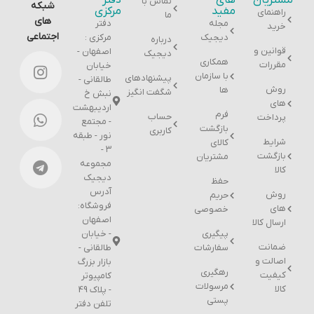
مشتریان
های
دفتر
تماس با
شبکه
مفید
مرکزی
راهنمای
ما
های
مجله
دفتر
خرید
اجتماعی
دیجیک
مرکزی :
درباره
قوانین و
اصفهان -
دیجیک
همکاری
مقررات
خیابان
با سازمان
پیشنهادهای
طالقانی -
روش
ها
شگفت انگیز
نبش خ
های
اردیبهشت
فرم
حساب
پرداخت
- مجتمع
بازگشت
کاربری
نور - طبقه
شرایط
کالای
۳ -
بازگشت
مشتریان
مجموعه
کالا
دیجیک
حفظ
آدرس
روش
حریم
فروشگاه:
های
خصوصی
اصفهان
ارسال کالا
پیگیری
- خیابان
ضمانت
سفارشات
طالقانی -
اصالت و
بازار بزرگ
رهگیری
کیفیت
کامپیوتر
مرسولات
کالا
- پلاک 49
پستی
تلفن دفتر