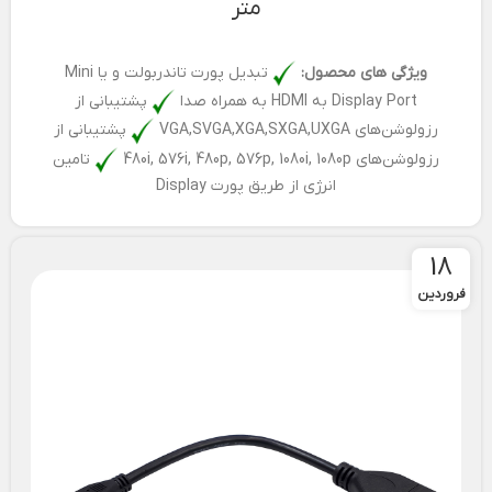
متر
ویژگی های محصول:
تبدیل پورت تاندربولت و یا Mini
Display Port به HDMI به همراه صدا
پشتیبانی از
رزولوشن‌های VGA,SVGA,XGA,SXGA,UXGA
پشتیبانی از
رزولوشن‌های 480i, 576i, 480p, 576p, 1080i, 1080p
تامین
انرژی از طریق پورت Display
18
فروردین