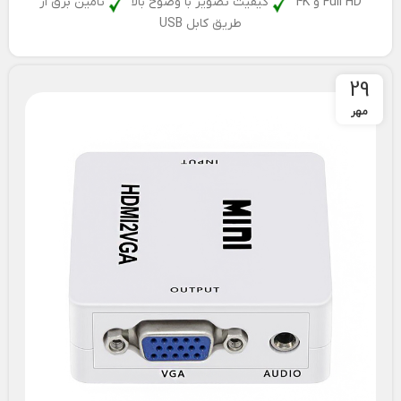
Full HD و 4K
کیفیت تصویر با وضوح بالا
تامین برق از
طریق کابل USB
29
مهر