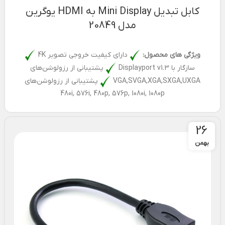
کابل تبدیل Mini Display به HDMI یوگرین
مدل 20849
ویژگی های محصول:
دارای کیفیت خروجی تصویر 4K
سازگار با Displayport v1.3
پشتیبانی از رزولوشن‌های
VGA,SVGA,XGA,SXGA,UXGA
پشتیبانی از رزولوشن‌های
480i, 576i, 480p, 576p, 1080i, 1080p
26
بهمن