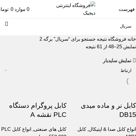
فهرست
0
موارد
0
توما
خانه
فروشگاه
نتیجه جستجو برای “سریال”
برگه 2
نمایش 25–48 از 61 نتیجه
نمایش سایدبار
کابل نر و ماده میدی
کابل پروگرام دستگاه
DB15
PLC نقشه A
انواع کابل صدا & اپتیکال
,
کابل
کابل های صنعتی
,
انواع کابل PLC