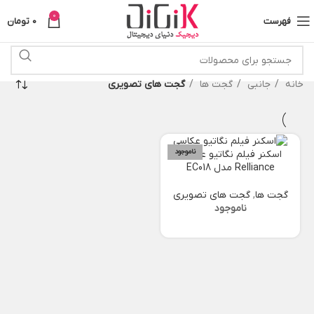
0
فهرست
0
تومان
خانه
جانبی
گجت ها
گجت های تصویری
ناموجود
اسکنر فیلم نگاتیو عکاسی
Relliance مدل EC018
گجت ها
,
گجت های تصویری