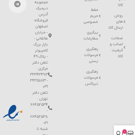
مجموعه
کالا
دیجیک
حفظ
آدرس
روش
حریم
فروشگاه:
های
خصوصی
اصفهان
ارسال کالا
پیگیری
- خیابان
ضمانت
سفارشات
طالقانی -
اصالت و
بازار بزرگ
رهگیری
کیفیت
کامپیوتر
مرسولات
کالا
- پلاک 49
پستی
تلفن دفتر
مرکزی :
رهگیری
۳۲۳۴۳۳۷۲
مرسولات
- ۳۲۳۵۱۸۱۳
تیپاکس
۰۳۱
تلفن دفتر
تهران :
۶۶۴۵۲۵۳۴
-
۶۶۴۵۲۵۳۸
۰۲۱
شنبه تا
0
پنج