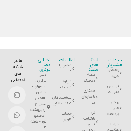
خدمات
لینک
اطلاعات
نشـانی
ما در
مشتریان
های
دفتر
تماس با
شبکه
مفید
مرکزی
راهنمای
ما
های
مجله
دفتر
خرید
اجتماعی
دیجیک
مرکزی :
درباره
قوانین و
اصفهان -
دیجیک
همکاری
مقررات
خیابان
با سازمان
پیشنهادهای
طالقانی -
روش
ها
شگفت انگیز
نبش خ
های
اردیبهشت
فرم
حساب
پرداخت
- مجتمع
بازگشت
کاربری
نور - طبقه
شرایط
کالای
۳ -
بازگشت
مشتریان