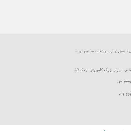
ی - نبش خ اردیبهشت - مجتمع نور -
 - بازار بزرگ کامپیوتر - پلاک 49