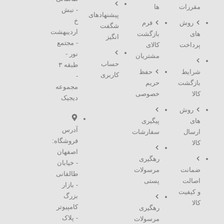
مقررات
ها
- نبش
پیشنهادهای
خ
روش
فرم
شگفت
اردیبهشت
های
بازگشت
انگیز
- مجتمع
پرداخت
کالای
نور -
مشتریان
حساب
طبقه ۳
شرایط
حفظ
کاربری
-
بازگشت
حریم
مجموعه
کالا
خصوصی
دیجیک
روش
های
پیگیری
آدرس
ارسال
سفارشات
فروشگاه:
کالا
اصفهان
رهگیری
- خیابان
ضمانت
مرسولات
طالقانی
اصالت
پستی
- بازار
و کیفیت
بزرگ
کالا
کامپیوتر
رهگیری
- پلاک
مرسولات