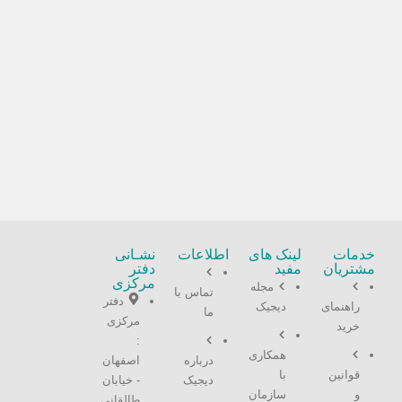
خدمات
لینک های
اطلاعات
نشـانی
مشتریان
مفید
دفتر
مرکزی
مجله
تماس با
دفتر
راهنمای
دیجیک
ما
مرکزی
خرید
:
همکاری
درباره
اصفهان
قوانین
با
دیجیک
- خیابان
و
سازمان
طالقانی