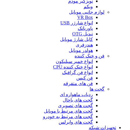
نویزگیر مودم
وبکم
لوازم جانبی موبایل
VR Box
انواع شارژر USB
پاوربانک
تبدیل OTG
کابل شارژ موبایل
هندزفری
هولدر موبایل
فن و خنک کننده
انواع خمیر سیلیکون
انواع خنک کننده CPU
انواع فن گرافیک
فن کیس
فن های متفرقه
گجت ها
ردیاب ماهواره ای
گجت های باحال
گجت های تصویری
گجت های مرتبط با موبایل
گجت های مرتبط به خودرو
گجت های وایرلس
تجهیزات شبکه