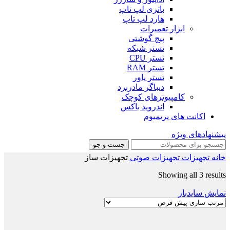
باتری لپ تاپ
هارد لپ تاپ
ابزار تعمیرات
پیچ گوشتی
تستر شبکه
تستر CPU
تستر RAM
تستر پاور
دیباگر مادربرد
کامپیوترهای کوچک
اندروید باکس
اکانت های پریمیوم
پیشنهادهای ویژه
جست و جو
خانه
تجهیزات
تجهیزات صوتی
تجهیزات ساز
Showing all 3 results
نمایش سایدبار