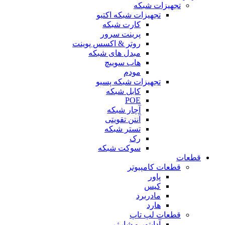
تجهیزات شبکه
تجهیزات شبکه اکتیو
کارت شبکه
پرینت سرور
روتر & اکسس پوینت
مبدل های شبکه
هاب سوییچ
مودم
تجهیزات شبکه پسیو
کابل شبکه
POE
آچار شبکه
آنتن تقویتی
تستر شبکه
رک
سوکت شبکه
قطعات
قطعات کامپیوتر
پاور
کیس
مادربرد
هارد
قطعات لپ تاپ
آداپتور و شارژر