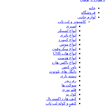
خانه
فروشگاه
لوازم جانبی
کامپیوتر و لپ تاپ
اسپری
انواع اسپیکر
انواع باتری
انواع کیبورد
انواع موس
انواع میکروفون
انواع هاب USB
انواع هدست
انواع باکس هارد
پاور کیس
دانگل های بلوتوث
دسته بازی
رم ریدر
سوکت ها
قلم نوری
کول پد
کیف هارد اکسترنال
کیف و کوله لپ تاپ