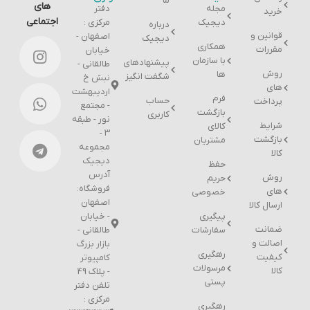
ما
های
مجله
دفتر
خرید
اجتماعی
دیجیک
مرکزی :
درباره
قوانین و
اصفهان -
دیجیک
همکاری
مقررات
خیابان
با سازمان
پیشنهادهای
طالقانی -
روش
ها
شگفت انگیز
نبش خ
های
اردیبهشت
فرم
حساب
پرداخت
- مجتمع
بازگشت
کاربری
نور - طبقه
شرایط
کالای
۳ -
بازگشت
مشتریان
مجموعه
کالا
دیجیک
حفظ
آدرس
روش
حریم
فروشگاه:
های
خصوصی
اصفهان
ارسال کالا
پیگیری
- خیابان
ضمانت
سفارشات
طالقانی -
اصالت و
بازار بزرگ
رهگیری
کیفیت
کامپیوتر
مرسولات
کالا
- پلاک 49
پستی
تلفن دفتر
مرکزی :
رهگیری