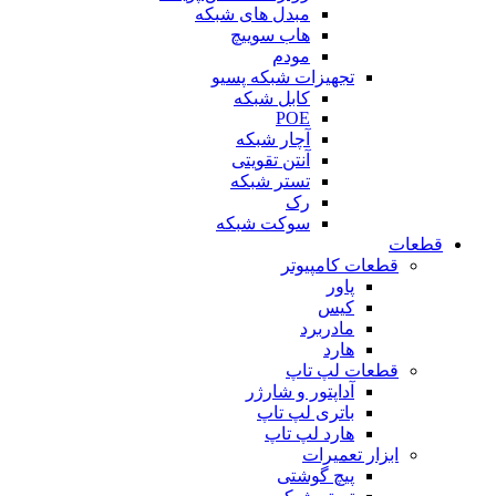
مبدل های شبکه
هاب سوییچ
مودم
تجهیزات شبکه پسیو
کابل شبکه
POE
آچار شبکه
آنتن تقویتی
تستر شبکه
رک
سوکت شبکه
قطعات
قطعات کامپیوتر
پاور
کیس
مادربرد
هارد
قطعات لپ تاپ
آداپتور و شارژر
باتری لپ تاپ
هارد لپ تاپ
ابزار تعمیرات
پیچ گوشتی