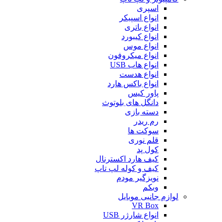
اسپری
انواع اسپیکر
انواع باتری
انواع کیبورد
انواع موس
انواع میکروفون
انواع هاب USB
انواع هدست
انواع باکس هارد
پاور کیس
دانگل های بلوتوث
دسته بازی
رم ریدر
سوکت ها
قلم نوری
کول پد
کیف هارد اکسترنال
کیف و کوله لپ تاپ
نویزگیر مودم
وبکم
لوازم جانبی موبایل
VR Box
انواع شارژر USB