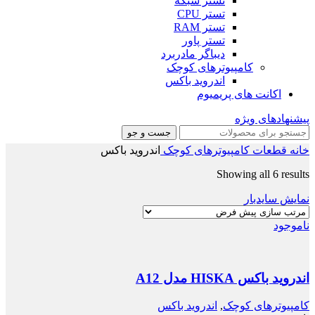
تستر شبکه
تستر CPU
تستر RAM
تستر پاور
دیباگر مادربرد
کامپیوترهای کوچک
اندروید باکس
اکانت های پریمیوم
پیشنهادهای ویژه
جست و جو
خانه
قطعات
کامپیوترهای کوچک
اندروید باکس
Showing all 6 results
نمایش سایدبار
ناموجود
اندروید باکس HISKA مدل A12
کامپیوترهای کوچک
,
اندروید باکس