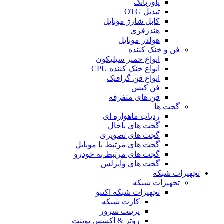
پاوربانک
تبدیل OTG
کابل شارژ موبایل
هندزفری
هولدر موبایل
فن و خنک کننده
انواع خمیر سیلیکون
انواع خنک کننده CPU
انواع فن گرافیک
فن کیس
فن های متفرقه
گجت ها
ردیاب ماهواره ای
گجت های باحال
گجت های تصویری
گجت های مرتبط با موبایل
گجت های مرتبط به خودرو
گجت های وایرلس
تجهیزات شبکه
تجهیزات شبکه
تجهیزات شبکه اکتیو
کارت شبکه
پرینت سرور
روتر & اکسس پوینت