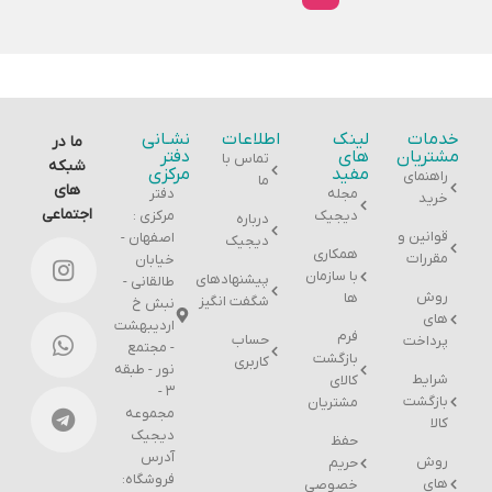
خدمات
لینک
اطلاعات
نشـانی
ما در
مشتریان
های
دفتر
تماس با
شبکه
مفید
مرکزی
راهنمای
ما
های
مجله
دفتر
خرید
اجتماعی
دیجیک
مرکزی :
درباره
قوانین و
اصفهان -
دیجیک
همکاری
مقررات
خیابان
با سازمان
پیشنهادهای
طالقانی -
روش
ها
شگفت انگیز
نبش خ
های
اردیبهشت
فرم
حساب
پرداخت
- مجتمع
بازگشت
کاربری
نور - طبقه
شرایط
کالای
۳ -
بازگشت
مشتریان
مجموعه
کالا
دیجیک
حفظ
آدرس
روش
حریم
فروشگاه:
های
خصوصی