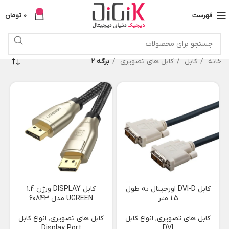
0
فهرست
0
تومان
خانه
کابل
کابل های تصویری
برگه 2
کابل DVI-D اورجینال به طول
کابل DISPLAY ورژن 1.4
1.5 متر
UGREEN مدل 60843
کابل های تصویری
,
انواع کابل
کابل های تصویری
,
انواع کابل
Display Port
DVI