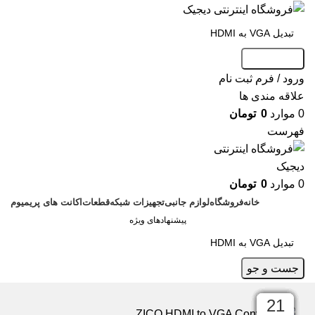
جست و جو
ورود / فرم ثبت نام
علاقه مندی ها
0
موارد
0
تومان
فهرست
0
موارد
0
تومان
خانه
فروشگاه
لوازم جانبی
تجهیزات شبکه
قطعات
اکانت های پریمیوم
پیشنهادهای ویژه
جست و جو
29
05
04
09
25
19
19
20
25
21