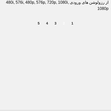
از رزولوشن های ورودی 480i, 576i, 480p, 576p, 720p, 1080i,
1080p
5
4
3
2
1