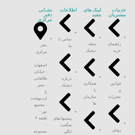
خدمات
لینک های
اطلاعات
نشـانی
مشتریان
مفید
دفتر
مرکزی
تماس با
راهنمای
مجله
دفتر
ما
خرید
دیجیک
مرکزی
:
اصفهان
- خیابان
طالقانی
درباره
قوانین
همکاری
- نبش
دیجیک
و
با
خ
مقررات
سازمان
اردیبهشت
ها
- مجتمع
نور -
طبقه ۳
پیشنهادهای
-
شگفت
روش
مجموعه
انگیز