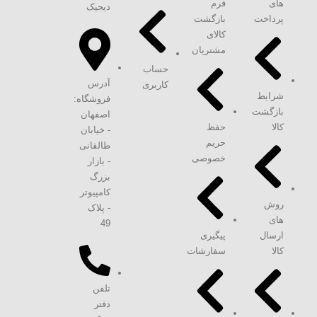
های
فرم
دیجیک
پرداخت
بازگشت
کالای
مشتریان
حساب
آدرس
کاربری
شرایط
فروشگاه:
بازگشت
اصفهان
کالا
حفظ
- خیابان
حریم
طالقانی
خصوصی
- بازار
بزرگ
کامپیوتر
روش
- پلاک
های
49
ارسال
پیگیری
کالا
سفارشات
تلفن
دفتر