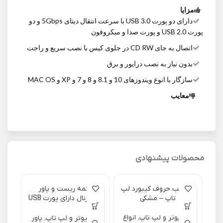
مزایا
دارای دو پورت USB 3.0 با سرعت انتقال دیتای 5Gbps و دو
پورت USB 2.0 و پورت صدا و میکروفون
اتصال به جای CD RW در جلوی کیس با نصب سریع و راحت
بدون نیاز به نصب درایور و برق
سازگار با انوع ویندوزهای 10 و 8.1 و 8 و 7 و XP و MAC OS
معایب
محصولات پیشنهادی
برچسب حروف کیبورد لپ
دکمه ریست و پاور
تاپ – مشکی
اکسترنال دارای پورت USB
و صدا
کامپیوتر و لپ تاپ
,
انواع
کامپیوتر و لپ تاپ
,
پاور