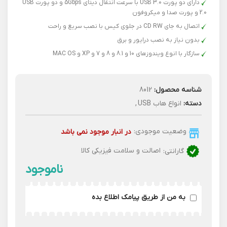
دارای دو پورت USB 3.0 با سرعت انتقال دیتای 5Gbps و دو پورت USB
2.0 و پورت صدا و میکروفون
اتصال به جای CD RW در جلوی کیس با نصب سریع و راحت
بدون نیاز به نصب درایور و برق
سازگار با انوع ویندوزهای 10 و 8.1 و 8 و 7 و XP و MAC OS
شناسه محصول:
8012
دسته:
انواع هاب USB
,
وضعیت موجودی:
در انبار موجود نمی باشد
گارانتی:
اصالت و سلامت فیزیکی کالا
به من از طریق پیامک اطلاع بده