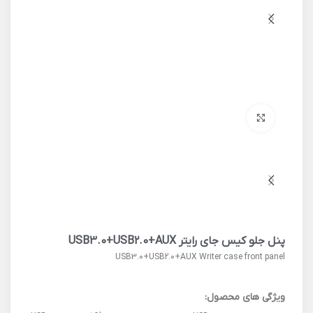
برای بزرگنمایی کلیک کنید
پنل جلو کیس جای رایتر USB3.0+USB2.0+AUX
USB3.0+USB2.0+AUX Writer case front panel
ویژگی های محصول: