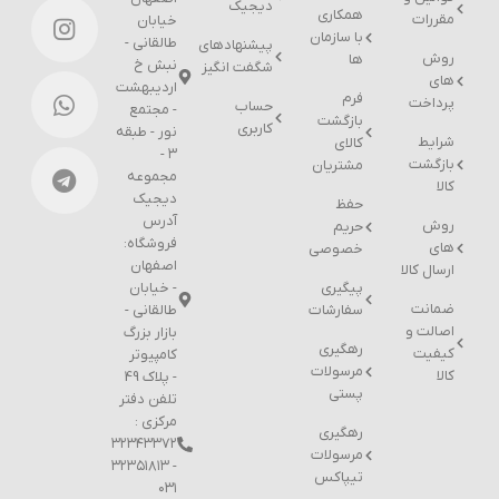
دیجیک
همکاری
مقررات
خیابان
با سازمان
طالقانی -
پیشنهادهای
روش
ها
نبش خ
شگفت انگیز
های
اردیبهشت
فرم
پرداخت
حساب
- مجتمع
بازگشت
کاربری
نور - طبقه
شرایط
کالای
۳ -
بازگشت
مشتریان
مجموعه
کالا
دیجیک
حفظ
آدرس
روش
حریم
فروشگاه:
های
خصوصی
اصفهان
ارسال کالا
پیگیری
- خیابان
ضمانت
سفارشات
طالقانی -
اصالت و
بازار بزرگ
رهگیری
کیفیت
کامپیوتر
مرسولات
کالا
- پلاک 49
پستی
تلفن دفتر
مرکزی :
رهگیری
۳۲۳۴۳۳۷۲
مرسولات
- ۳۲۳۵۱۸۱۳
تیپاکس
۰۳۱