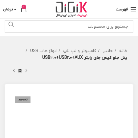
0
فهرست
0
تومان
خانه
جانبی
کامپیوتر و لپ تاپ
انواع هاب USB
پنل جلو کیس جای رایتر USB3.0+USB2.0+AUX
ناموجود