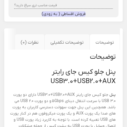
قیمت مناسب تری سراغ دارید؟
فروش اقساطی ( به زودی)
توضیحات
توضیحات تکمیلی
نظرات (0)
توضیحات
پنل جلو کیس جای رایتر
USB3.0+USB2.0+AUX
پنل
جلو کیس جای رایتر USB3.0+USB2.0+AUX دارای دو پورت
USB 3.0 با سرعت انتقال دیتای 5Gbps و دو پورت USB 2.0 می
باشد. همچنین این پنل جهت سهولت دسترسی کاربران به پورت
های صدا یک پورت AUX و یک پورت میکروفون هم در کنار پورت
های USB تعبیه کرده است. با توجه به کاربرد زیاد پورت USB و
اتصال وسایل با پورت USB به پشت کیس از جمله مشکلات