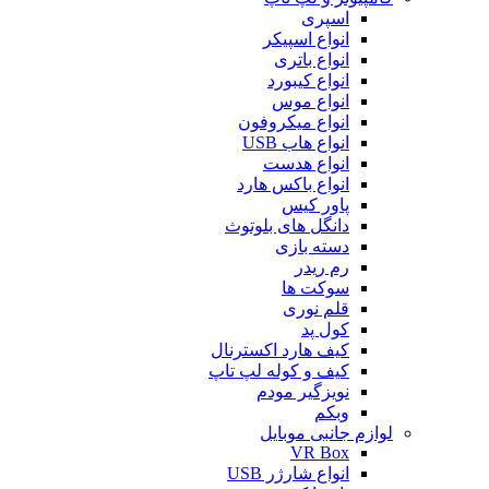
اسپری
انواع اسپیکر
انواع باتری
انواع کیبورد
انواع موس
انواع میکروفون
انواع هاب USB
انواع هدست
انواع باکس هارد
پاور کیس
دانگل های بلوتوث
دسته بازی
رم ریدر
سوکت ها
قلم نوری
کول پد
کیف هارد اکسترنال
کیف و کوله لپ تاپ
نویزگیر مودم
وبکم
لوازم جانبی موبایل
VR Box
انواع شارژر USB