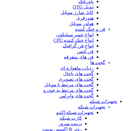
پاوربانک
تبدیل OTG
کابل شارژ موبایل
هندزفری
هولدر موبایل
فن و خنک کننده
انواع خمیر سیلیکون
انواع خنک کننده CPU
انواع فن گرافیک
فن کیس
فن های متفرقه
گجت ها
ردیاب ماهواره ای
گجت های باحال
گجت های تصویری
گجت های مرتبط با موبایل
گجت های مرتبط به خودرو
گجت های وایرلس
تجهیزات شبکه
تجهیزات شبکه
تجهیزات شبکه اکتیو
کارت شبکه
پرینت سرور
روتر & اکسس پوینت