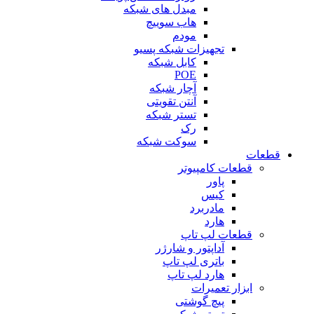
مبدل های شبکه
هاب سوییچ
مودم
تجهیزات شبکه پسیو
کابل شبکه
POE
آچار شبکه
آنتن تقویتی
تستر شبکه
رک
سوکت شبکه
قطعات
قطعات کامپیوتر
پاور
کیس
مادربرد
هارد
قطعات لپ تاپ
آداپتور و شارژر
باتری لپ تاپ
هارد لپ تاپ
ابزار تعمیرات
پیچ گوشتی