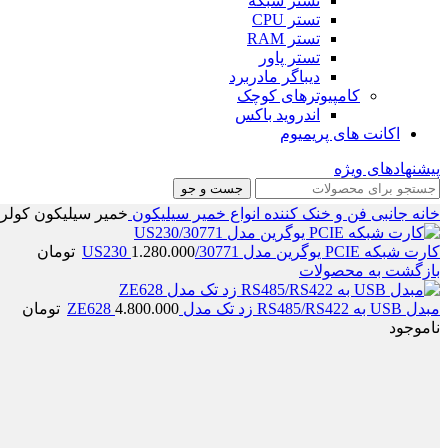
تستر شبکه
تستر CPU
تستر RAM
تستر پاور
دیباگر مادربرد
کامپیوترهای کوچک
اندروید باکس
اکانت های پریمیوم
پیشنهادهای ویژه
جست و جو
خانه
جانبی
فن و خنک کننده
انواع خمیر سیلیکون
خمیر سیلیکون کولر مستر 
کارت شبکه PCIE یوگرین مدل 30771/US230
1.280.000
تومان
بازگشت به محصولات
مبدل USB به RS485/RS422 زد تک مدل ZE628
4.800.000
تومان
ناموجود