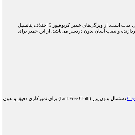
کولر مستر مدل CryoFuze 5 دارای فرمول غیرخورنده جهت جلوگیری از آسیب به قطعات و افزایش ایمنی در استفاده طولانی‌ مدت است. از ویژگی‌های خمیر کریوفیوز 5 اختلاف پتانسیل
دازنده و نصب آسان بدون دردسر می‌باشد. از این خمیر برای
Cry
5 دستمال بدون پرز (Lint-Free Cloth) برای تمیزکاری دقیق و بدون