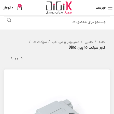
0
فهرست
0
تومان
خانه
جانبی
کامپیوتر و لپ تاپ
سوکت ها
کاور سوکت 15 پین DB15