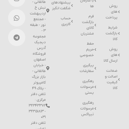
با سازمان
طالقانی -
پیشنهادهای
روش
ها
نبش خ
شگفت انگیز
های
اردیبهشت
فرم
پرداخت
حساب
- مجتمع
بازگشت
کاربری
نور - طبقه
شرایط
کالای
۳ -
بازگشت
مشتریان
مجموعه
کالا
دیجیک
حفظ
آدرس
روش
حریم
فروشگاه:
های
خصوصی
اصفهان
ارسال کالا
پیگیری
- خیابان
ضمانت
سفارشات
طالقانی -
اصالت و
بازار بزرگ
رهگیری
کیفیت
کامپیوتر
مرسولات
کالا
- پلاک 49
پستی
تلفن دفتر
مرکزی :
رهگیری
۳۲۳۴۳۳۷۲
مرسولات
- ۳۲۳۵۱۸۱۳
تیپاکس
۰۳۱
تلفن دفتر
تهران :