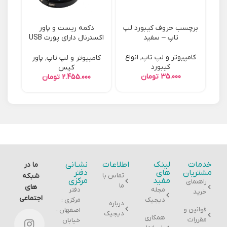
برچسب حروف کیبورد لپ
دکمه ریست و پاور
تبد
تاپ – سفید
اکسترنال دارای پورت USB
و صدا
رابط
کامپیوتر و لپ تاپ
,
انواع
کامپیوتر و لپ تاپ
,
پاور
کیبورد
کیس
تومان
تومان
خدمات
لینک
اطلاعات
نشـانی
ما در
مشتریان
های
دفتر
تماس با
شبکه
مفید
مرکزی
راهنمای
ما
های
مجله
دفتر
خرید
اجتماعی
دیجیک
مرکزی :
درباره
قوانین و
اصفهان -
دیجیک
همکاری
مقررات
خیابان