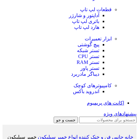
قطعات لپ تاپ
آداپتور و شارژر
باتری لپ تاپ
هارد لپ تاپ
ابزار تعمیرات
پیچ گوشتی
تستر شبکه
تستر CPU
تستر RAM
تستر پاور
دیباگر مادربرد
کامپیوترهای کوچک
اندروید باکس
اکانت های پریمیوم
پیشنهادهای ویژه
جست و جو
خانه
جانبی
فن و خنک کننده
انواع خمیر سیلیکون
خمیر سیلیکون