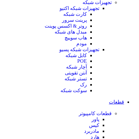
تجهیزات شبکه
تجهیزات شبکه اکتیو
کارت شبکه
پرینت سرور
روتر & اکسس پوینت
مبدل های شبکه
هاب سوییچ
مودم
تجهیزات شبکه پسیو
کابل شبکه
POE
آچار شبکه
آنتن تقویتی
تستر شبکه
رک
سوکت شبکه
قطعات
قطعات کامپیوتر
پاور
کیس
مادربرد
هارد