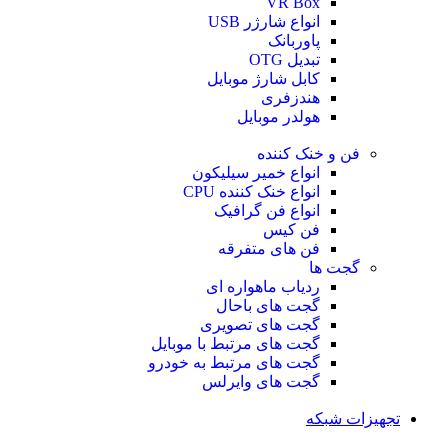
VR Box
انواع شارژر USB
پاوربانک
تبدیل OTG
کابل شارژ موبایل
هندزفری
هولدر موبایل
فن و خنک کننده
انواع خمیر سیلیکون
انواع خنک کننده CPU
انواع فن گرافیک
فن کیس
فن های متفرقه
گجت ها
ردیاب ماهواره ای
گجت های باحال
گجت های تصویری
گجت های مرتبط با موبایل
گجت های مرتبط به خودرو
گجت های وایرلس
تجهیزات شبکه