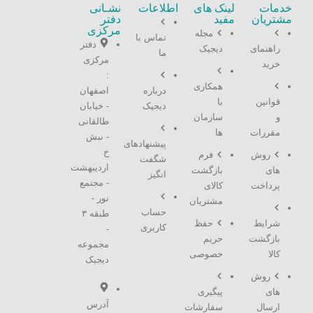
خدمات
لینک های
اطلاعات
نشـانی
مشتریان
مفید
دفتر
مرکزی
مجله
تماس با
دفتر
راهنمای
دیجیک
ما
مرکزی
خرید
:
همکاری
درباره
اصفهان
قوانین
با
دیجیک
- خیابان
و
سازمان
طالقانی
مقررات
ها
- نبش
پیشنهادهای
خ
روش
فرم
شگفت
اردیبهشت
های
بازگشت
انگیز
- مجتمع
پرداخت
کالای
نور -
مشتریان
حساب
طبقه ۳
شرایط
حفظ
کاربری
-
بازگشت
حریم
مجموعه
کالا
خصوصی
دیجیک
روش
های
پیگیری
آدرس
ارسال
سفارشات