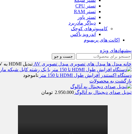
تستر شبکه
تستر CPU
تستر RAM
تستر پاور
دیباگر مادربرد
کامپیوترهای کوچک
اندروید باکس
اکانت های پریمیوم
پیشنهادهای ویژه
جست و جو
خانه
مبدل ها
مبدل های تصویری
مبدل تصویری AV
تبدیل HDMI به AV مدل MINI
دستگاه اکستندر افزایش طول HDMI تا 150 متر
ناموجود
بازگشت به محصولات
تبدیل صدای دیجیتال به آنالوگ
2.950.000
تومان