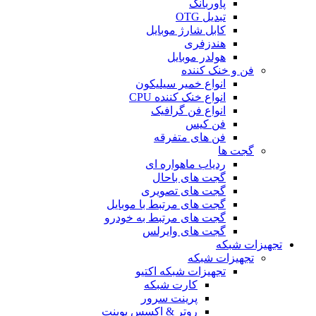
پاوربانک
تبدیل OTG
کابل شارژ موبایل
هندزفری
هولدر موبایل
فن و خنک کننده
انواع خمیر سیلیکون
انواع خنک کننده CPU
انواع فن گرافیک
فن کیس
فن های متفرقه
گجت ها
ردیاب ماهواره ای
گجت های باحال
گجت های تصویری
گجت های مرتبط با موبایل
گجت های مرتبط به خودرو
گجت های وایرلس
تجهیزات شبکه
تجهیزات شبکه
تجهیزات شبکه اکتیو
کارت شبکه
پرینت سرور
روتر & اکسس پوینت