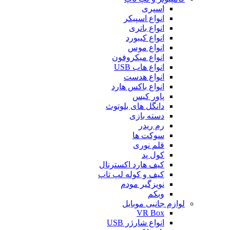
اسپری
انواع اسپیکر
انواع باتری
انواع کیبورد
انواع موس
انواع میکروفون
انواع هاب USB
انواع هدست
انواع باکس هارد
پاور کیس
دانگل های بلوتوث
دسته بازی
رم ریدر
سوکت ها
قلم نوری
کول پد
کیف هارد اکسترنال
کیف و کوله لپ تاپ
نویزگیر مودم
وبکم
لوازم جانبی موبایل
VR Box
انواع شارژر USB