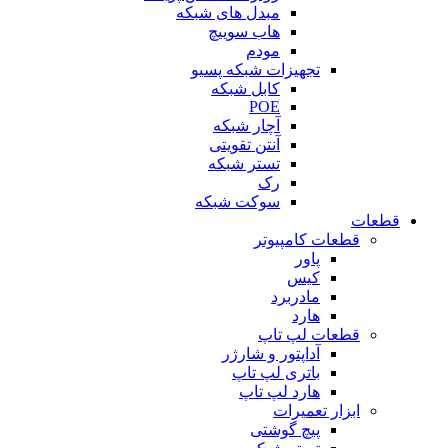
مبدل های شبکه
هاب سوییچ
مودم
تجهیزات شبکه پسیو
کابل شبکه
POE
آچار شبکه
آنتن تقویتی
تستر شبکه
رک
سوکت شبکه
قطعات
قطعات کامپیوتر
پاور
کیس
مادربرد
هارد
قطعات لپ تاپ
آداپتور و شارژر
باتری لپ تاپ
هارد لپ تاپ
ابزار تعمیرات
پیچ گوشتی