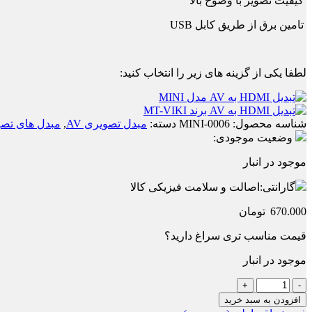
کیفیت تصویر با وضوح بالا
تامین برق از طریق کابل USB
لطفا یکی از گزینه های زیر را انتخاب کنید:
شناسه محصول:
0006-MINI
دسته:
مبدل تصویری AV
,
مبدل های تص
وضعیت موجودی:
موجود در انبار
گارانتی:
اصالت و سلامت فیزیکی کالا
670.000
تومان
قیمت مناسب تری سراغ دارید؟
موجود در انبار
تبدیل
HDMI
افزودن به سبد خرید
به