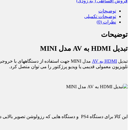
فروش اقساطی ( به زودی)
AV
مدل
توضیحات
MINI
توضیحات تکمیلی
عدد
نظرات (0)
توضیحات
تبدیل HDMI به AV مدل MINI
تبدیل
HDMI به AV
مدل MINI جهت استفاده از دستگاههای با خروجی اچ دی ام آی مثل رسیور و سینمای خانگی ، کامپیوتر ، لپ تاپ و … را به دستگاههای دارای ورودی
تلویزیون معمولی قدیمی یا ویدیو پرژکتور را می توان متصل کرد.
این کالا برای دستگاه PS4 و دستگاه هایی که رزولوشن تصویر بالایی دارند قابل استفاده نیست: