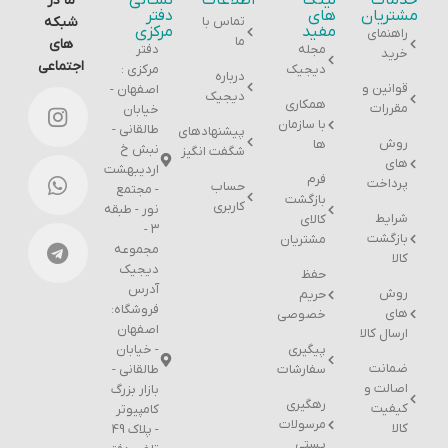
خدمات
لینک
اطلاعات
نشـانی
ما در
مشتریان
های
دفتر
تماس با
شبکه
مفید
مرکزی
راهنمای
ما
های
مجله
دفتر
خرید
اجتماعی
دیجیک
مرکزی :
درباره
قوانین و
اصفهان -
دیجیک
همکاری
مقررات
خیابان
با سازمان
طالقانی -
پیشنهادهای
روش
ها
نبش خ
شگفت انگیز
های
اردیبهشت
فرم
پرداخت
حساب
- مجتمع
بازگشت
کاربری
نور - طبقه
شرایط
کالای
۳ -
بازگشت
مشتریان
مجموعه
کالا
دیجیک
حفظ
آدرس
روش
حریم
فروشگاه:
های
خصوصی
اصفهان
ارسال کالا
پیگیری
- خیابان
ضمانت
سفارشات
طالقانی -
اصالت و
بازار بزرگ
رهگیری
کیفیت
کامپیوتر
مرسولات
کالا
- پلاک 49
پستی