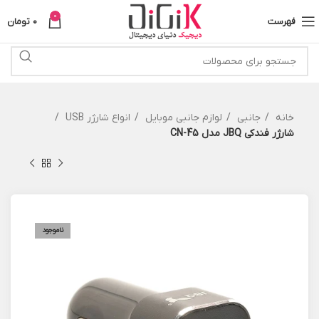
0
فهرست
0
تومان
خانه
جانبی
لوازم جانبی موبایل
انواع شارژر USB
شارژر فندکی JBQ مدل CN-45
ناموجود