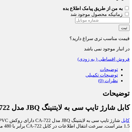
به من از طریق پیامک اطلاع بده
زمانیکه محصول موجود شد
ثبت
قیمت مناسب تری سراغ دارید؟
در انبار موجود نمی باشد
فروش اقساطی ( به زودی)
توضیحات
توضیحات تکمیلی
نظرات (0)
توضیحات
کابل شارژ تایپ سی به لایتنینگ JBQ مدل CA-722
کابل
1.5 متر است. سرعت انتقال اطلاعات در کابل CA-722 برابر با 480 مگابیت بر ثانیه است. جنس کابل از مس می باشد. این کابل با تمامی دستگاه های هوشمند سازگار است و با سرعت آنها