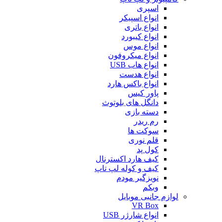
اسپری
انواع اسپیکر
انواع باتری
انواع کیبورد
انواع موس
انواع میکروفون
انواع هاب USB
انواع هدست
انواع باکس هارد
پاور کیس
دانگل های بلوتوث
دسته بازی
رم ریدر
سوکت ها
قلم نوری
کول پد
کیف هارد اکسترنال
کیف و کوله لپ تاپ
نویزگیر مودم
وبکم
لوازم جانبی موبایل
VR Box
انواع شارژر USB