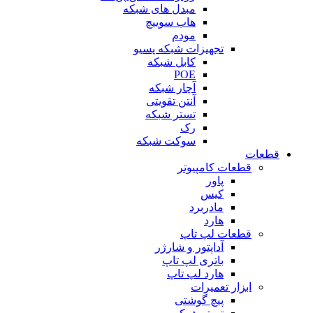
مبدل های شبکه
هاب سوییچ
مودم
تجهیزات شبکه پسیو
کابل شبکه
POE
آچار شبکه
آنتن تقویتی
تستر شبکه
رک
سوکت شبکه
قطعات
قطعات کامپیوتر
پاور
کیس
مادربرد
هارد
قطعات لپ تاپ
آداپتور و شارژر
باتری لپ تاپ
هارد لپ تاپ
ابزار تعمیرات
پیچ گوشتی