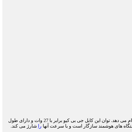
شارژ تایپ سی به لایتنینگ JBQ مدل CA-722 دارای روکش PVC و سر سوکت ها آبکاری طلا شده اند و بهترین انتقال شارژ و دیتا را انجام می دهد. توان این کابل جی بی کیو برابر با 27 وات و دارای طول
را
شارژ می کند.