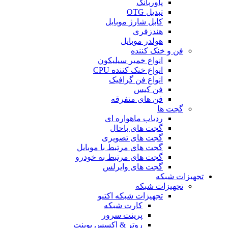
پاوربانک
تبدیل OTG
کابل شارژ موبایل
هندزفری
هولدر موبایل
فن و خنک کننده
انواع خمیر سیلیکون
انواع خنک کننده CPU
انواع فن گرافیک
فن کیس
فن های متفرقه
گجت ها
ردیاب ماهواره ای
گجت های باحال
گجت های تصویری
گجت های مرتبط با موبایل
گجت های مرتبط به خودرو
گجت های وایرلس
تجهیزات شبکه
تجهیزات شبکه
تجهیزات شبکه اکتیو
کارت شبکه
پرینت سرور
روتر & اکسس پوینت