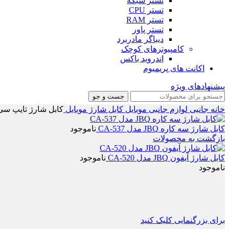
تستر شبکه
تستر CPU
تستر RAM
تستر پاور
دیباگر مادربرد
کامپیوترهای کوچک
اندروید باکس
اکانت های پریمیوم
پیشنهادهای ویژه
جست و جو
خانه
جانبی
لوازم جانبی موبایل
کابل شارژ موبایل
کابل شارژ تایپ سی به لایتنین
کابل شارژ سه کاره JBQ مدل CA-537
ناموجود
بازگشت به محصولات
کابل شارژ آیفون JBQ مدل CA-520
ناموجود
ناموجود
برای بزرگنمایی کلیک کنید