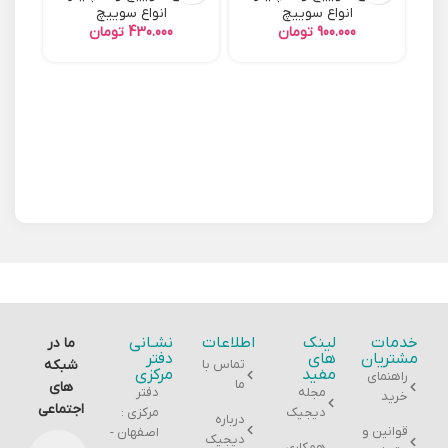
انواع سوییچ
انواع سوییچ
تومان
تومان
ان
خدمات
لینک
اطلاعات
نشـانی
ما در
مشتریان
های
دفتر
تماس با
شبکه
مفید
مرکزی
راهنمای
ما
های
مجله
دفتر
خرید
اجتماعی
دیجیک
مرکزی :
درباره
قوانین و
اصفهان -
دیجیک
همکاری