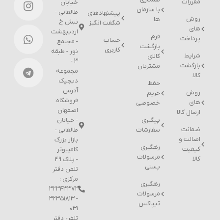
مقررات
خیابان
با سازمان
طالقانی -
پیشنهادهای
روش
ها
نبش خ
شگفت انگیز
های
اردیبهشت
فرم
پرداخت
حساب
- مجتمع
بازگشت
کاربری
نور - طبقه
شرایط
کالای
۳ -
بازگشت
مشتریان
مجموعه
کالا
دیجیک
حفظ
آدرس
روش
حریم
فروشگاه:
های
خصوصی
اصفهان
ارسال کالا
پیگیری
- خیابان
ضمانت
سفارشات
طالقانی -
اصالت و
بازار بزرگ
رهگیری
کیفیت
کامپیوتر
مرسولات
کالا
- پلاک 49
پستی
تلفن دفتر
مرکزی :
رهگیری
۳۲۳۴۳۳۷۲
مرسولات
- ۳۲۳۵۱۸۱۳
تیپاکس
۰۳۱
تلفن دفتر