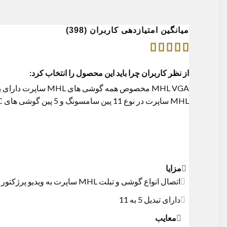
میانگین امتیازدهی کاربران (398)
از نظر کاربران چرا باید این محصول را انتخاب کرد:
MHL VGA مخصوص همه گوشی های
MHL
ساپرت دارای یک تبدیل 5 به 11 است و ب
MHL
ساپرت در نوع 11 پین سامسونگ و 5 پین گوشی های HTC و LG جواب می دهد.
مزایا
اتصال انواع گوشی و تبلت MHL ساپرت به ویدیو پرژکتور و مانیتور
دارای تبدیل 5 به 11
معایب