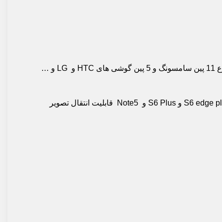
ساپرت در نوع 11 پین سامسونگ و 5 پین گوشی های HTC و LG و …
جدید بودن گوشی و تبلت دلیل پشتیبانی کردن تکنولوژی MHL نیست. به طور مثال گوشی سامسونگ S6 و S6 edge و S6 edge plus و S6 Plus و Note5 قابلیت انتقال تصویر