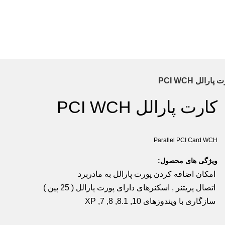
الل PCI WCH
ارت پارالل PCI WCH
ش
د
Parallel PCI Card WC
م
یژگی های محصول:
مکان اضافه کردن پورت پارالل به مادربرد
تصال پریتنر , اسکنرهای دارای پورت پارالل ( 25 پین )
ازگاری با ویندوزهای 10, 8.1, 8, 7, XP