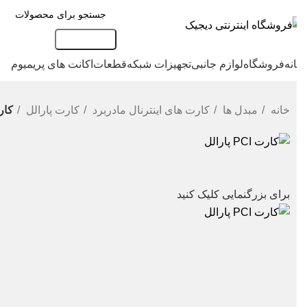
جست و جو
نه
فروشگاه
لوازم جانبی
تجهیزات شبکه
قطعات
اکانت های پریمیوم
خانه
مبدل ها
کارت های اینترنال مادربرد
کارت پارالل
کارت پار
ک
H
برای بزرگنمایی کلیک کنید
و
ا
ا
س