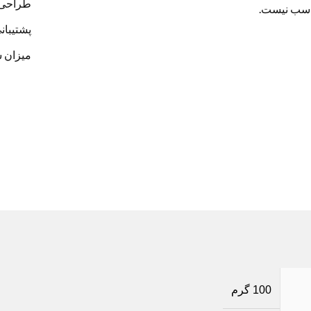
طراحی و 
سب نیست.
پشتیبانی 
میزان ساز
100 گرم