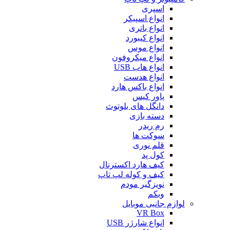
اسپری
انواع اسپیکر
انواع باتری
انواع کیبورد
انواع موس
انواع میکروفون
انواع هاب USB
انواع هدست
انواع باکس هارد
پاور کیس
دانگل های بلوتوث
دسته بازی
رم ریدر
سوکت ها
قلم نوری
کول پد
کیف هارد اکسترنال
کیف و کوله لپ تاپ
نویزگیر مودم
وبکم
لوازم جانبی موبایل
VR Box
انواع شارژر USB