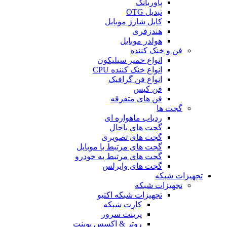
پاوربانک
تبدیل OTG
کابل شارژ موبایل
هندزفری
هولدر موبایل
فن و خنک کننده
انواع خمیر سیلیکون
انواع خنک کننده CPU
انواع فن گرافیک
فن کیس
فن های متفرقه
گجت ها
ردیاب ماهواره ای
گجت های باحال
گجت های تصویری
گجت های مرتبط با موبایل
گجت های مرتبط به خودرو
گجت های وایرلس
تجهیزات شبکه
تجهیزات شبکه
تجهیزات شبکه اکتیو
کارت شبکه
پرینت سرور
روتر & اکسس پوینت