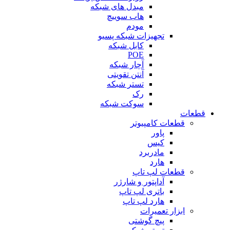
مبدل های شبکه
هاب سوییچ
مودم
تجهیزات شبکه پسیو
کابل شبکه
POE
آچار شبکه
آنتن تقویتی
تستر شبکه
رک
سوکت شبکه
قطعات
قطعات کامپیوتر
پاور
کیس
مادربرد
هارد
قطعات لپ تاپ
آداپتور و شارژر
باتری لپ تاپ
هارد لپ تاپ
ابزار تعمیرات
پیچ گوشتی