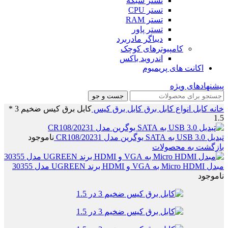
تستر شبکه
تستر CPU
تستر RAM
تستر پاور
دیباگر مادربرد
کامپیوترهای کوچک
اندروید باکس
اکانت های پریمیوم
پیشنهادهای ویژه
جست و جو
خانه
کابل
انواع کابل برق
کابل برق کیس
کابل برق کیس ضخیم 3 *
1.5
تبدیل USB 3.0 به SATA یوگرین مدل CR108/20231
ناموجود
بازگشت به محصولات
مبدل Micro HDMI به VGA و HDMI برند UGREEN مدل 30355
ناموجود