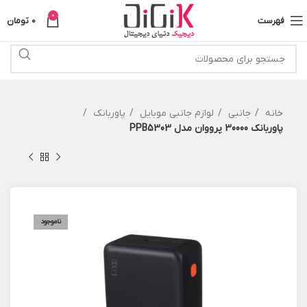
0
فهرست
0
تومان
خانه
جانبی
لوازم جانبی موبایل
پاوربانک
پاوربانک 30000 پرووان مدل PPB5303
ناموجود