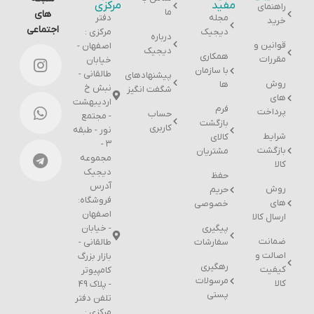
مفید
مرکزی
راهنمای
ما
های
مجله
دفتر
خرید
اجتماعی
دیجیک
مرکزی :
درباره
قوانین و
اصفهان -
دیجیک
همکاری
مقررات
خیابان
با سازمان
طالقانی -
پیشنهادهای
روش
ها
نبش خ
شگفت انگیز
های
اردیبهشت
فرم
پرداخت
حساب
- مجتمع
بازگشت
کاربری
نور - طبقه
شرایط
کالای
۳ -
بازگشت
مشتریان
مجموعه
کالا
دیجیک
حفظ
آدرس
روش
حریم
فروشگاه:
های
خصوصی
اصفهان
ارسال کالا
پیگیری
- خیابان
ضمانت
سفارشات
طالقانی -
اصالت و
بازار بزرگ
رهگیری
کیفیت
کامپیوتر
مرسولات
کالا
- پلاک 49
پستی
تلفن دفتر
مرکزی :