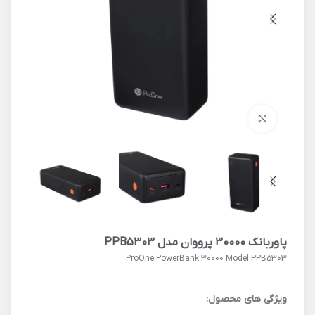
برای بزرگنمایی کلیک کنید
پاوربانک 30000 پرووان مدل PPB5303
ProOne PowerBank 30000 Model PPB5303
ویژگی های محصول: