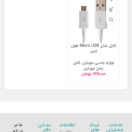
کابل شارژ Micro USB طول
1متر
لوازم جانبی موبایل
,
کابل
شارژ موبایل
تومان
خدمات
لینک
اطلاعات
نشـانی
ما در
مشتریان
های
دفتر
تماس با
شبکه