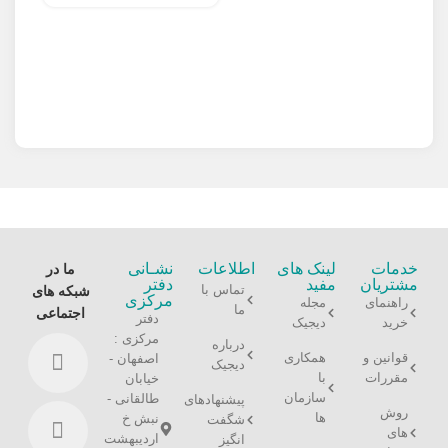
رابط
خدمات
لینک های
اطلاعات
نشـانی
ما در
مشتریان
مفید
دفتر
تماس با
شبکه های
مرکزی
راهنمای
مجله
ما
اجتماعی
دفتر
خرید
دیجیک
مرکزی :
درباره
قوانین و
همکاری
اصفهان -
دیجیک
مقررات
با
خیابان
سازمان
طالقانی -
پیشنهادهای
روش
ها
نبش خ
شگفت
های
اردیبهشت
انگیز