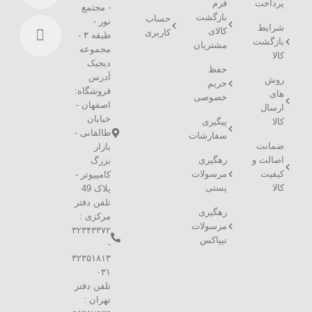
پرداخت
فرم
- مجتمع
بازگشت
حساب
نور -
شرایط
کالای
کاربری
طبقه ۳ -
بازگشت
مشتریان
مجموعه
کالا
دیجیک
حفظ
آدرس
روش
حریم
فروشگاه:
های
خصوصی
اصفهان -
ارسال
خیابان
کالا
پیگیری
طالقانی -
سفارشات
ضمانت
بازار
اصالت و
رهگیری
بزرگ
کیفیت
مرسولات
کامپیوتر -
کالا
پستی
پلاک 49
تلفن دفتر
رهگیری
مرکزی :
مرسولات
۳۲۳۴۳۳۷۲
تیپاکس
-
۳۲۳۵۱۸۱۳
۰۳۱
تلفن دفتر
تهران :