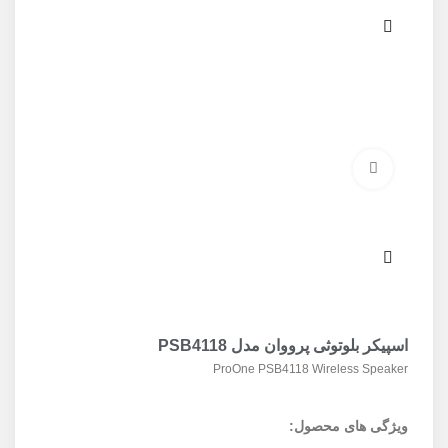
برای بزرگنمایی کلیک کنید
اسپیکر بلوتوثی پرووان مدل PSB4118
ProOne PSB4118 Wireless Speaker
ویژگی های محصول: