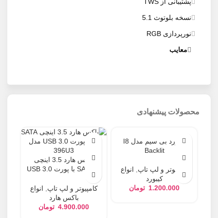
پشتیبانی از TWS
نسخه بلوتوث 5.1
نورپردازی RGB
معایب
محصولات پیشنهادی
کیبورد بی سیم مدل I8
Backlit
باکس هارد 3.5 اینچی
SATA III با پورت USB 3.0
کامپیوتر و لپ تاپ
,
انواع
مدل 396U3
کیبورد
تومان
کامپیوتر و لپ تاپ
,
انواع
باکس هارد
تومان
تبد