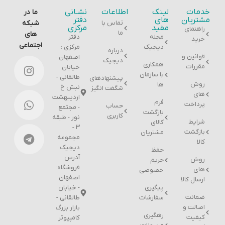
خدمات
لینک
اطلاعات
نشـانی
ما در
مشتریان
های
دفتر
تماس با
شبکه
مفید
مرکزی
راهنمای
ما
های
مجله
دفتر
خرید
اجتماعی
دیجیک
مرکزی :
درباره
قوانین و
اصفهان -
دیجیک
همکاری
مقررات
خیابان
با سازمان
طالقانی -
پیشنهادهای
روش
ها
نبش خ
شگفت انگیز
های
اردیبهشت
فرم
پرداخت
حساب
- مجتمع
بازگشت
کاربری
نور - طبقه
شرایط
کالای
۳ -
بازگشت
مشتریان
مجموعه
کالا
دیجیک
حفظ
آدرس
روش
حریم
فروشگاه:
های
خصوصی
اصفهان
ارسال کالا
پیگیری
- خیابان
ضمانت
سفارشات
طالقانی -
اصالت و
بازار بزرگ
رهگیری
کیفیت
کامپیوتر