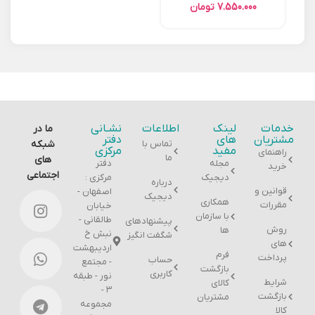
تومان
خدمات
لینک
اطلاعات
نشـانی
ما در
مشتریان
های
دفتر
تماس با
شبکه
مفید
مرکزی
راهنمای
ما
های
مجله
دفتر
خرید
اجتماعی
دیجیک
مرکزی :
درباره
قوانین و
اصفهان -
دیجیک
همکاری
مقررات
خیابان
با سازمان
طالقانی -
پیشنهادهای
روش
ها
نبش خ
شگفت انگیز
های
اردیبهشت
فرم
پرداخت
حساب
- مجتمع
بازگشت
کاربری
نور - طبقه
شرایط
کالای
۳ -
بازگشت
مشتریان
مجموعه
کالا