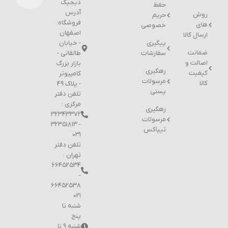
دیجیک
حفظ
آدرس
روش
حریم
فروشگاه:
های
خصوصی
اصفهان
ارسال کالا
پیگیری
- خیابان
ضمانت
سفارشات
طالقانی -
اصالت و
بازار بزرگ
رهگیری
کیفیت
کامپیوتر
مرسولات
کالا
- پلاک 49
پستی
تلفن دفتر
مرکزی :
رهگیری
۳۲۳۴۳۳۷۲
مرسولات
- ۳۲۳۵۱۸۱۳
تیپاکس
۰۳۱
تلفن دفتر
تهران :
۶۶۴۵۲۵۳۴
-
۶۶۴۵۲۵۳۸
۰۲۱
شنبه تا
پنج
شنبه ۹ تا