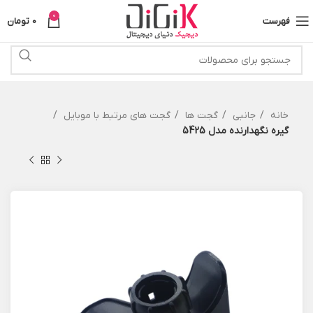
0
فهرست
0
تومان
خانه
جانبی
گجت ها
گجت های مرتبط با موبایل
گیره نگهدارنده مدل 5425