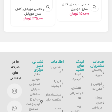
لوازم جانبی موبایل
,
کابل
شارژ موبایل
لوازم جانبی موبایل
,
کابل
تومان
شارژ موبایل
تومان
خدمات
لینک
اطلاعات
نشـانی
ما در
مشتریان
های
دفتر
تماس با
شبکه
مفید
مرکزی
راهنمای
ما
های
مجله
دفتر
خرید
اجتماعی
دیجیک
مرکزی :
درباره
قوانین و
اصفهان -
دیجیک
همکاری
مقررات
خیابان
با سازمان
طالقانی -
پیشنهادهای
روش
ها
نبش خ
شگفت انگیز
های
اردیبهشت
فرم
پرداخت
حساب
- مجتمع
بازگشت