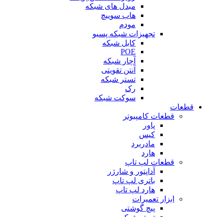
مبدل های شبکه
هاب سوییچ
مودم
تجهیزات شبکه پسیو
کابل شبکه
POE
آچار شبکه
آنتن تقویتی
تستر شبکه
رک
سوکت شبکه
قطعات
قطعات کامپیوتر
پاور
کیس
مادربرد
هارد
قطعات لپ تاپ
آداپتور و شارژر
باتری لپ تاپ
هارد لپ تاپ
ابزار تعمیرات
پیچ گوشتی