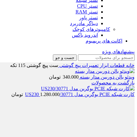
تستر شبکه
تستر CPU
تستر RAM
تستر پاور
دیباگر مادربرد
کامپیوترهای کوچک
اندروید باکس
اکانت های پریمیوم
پیشنهادهای ویژه
جست و جو
خانه
قطعات
ابزار تعمیرات
پیچ گوشتی
ست پیچ گوشتی 115 تکه
ویدئو بالن دوربین مدار بسته
340.000
تومان
بازگشت به محصولات
کارت شبکه PCIE یوگرین مدل 30771/US230
1.280.000
تومان