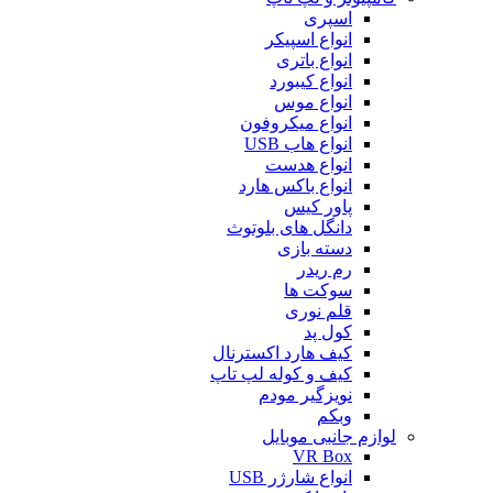
اسپری
انواع اسپیکر
انواع باتری
انواع کیبورد
انواع موس
انواع میکروفون
انواع هاب USB
انواع هدست
انواع باکس هارد
پاور کیس
دانگل های بلوتوث
دسته بازی
رم ریدر
سوکت ها
قلم نوری
کول پد
کیف هارد اکسترنال
کیف و کوله لپ تاپ
نویزگیر مودم
وبکم
لوازم جانبی موبایل
VR Box
انواع شارژر USB