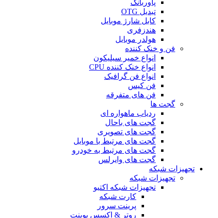
پاوربانک
تبدیل OTG
کابل شارژ موبایل
هندزفری
هولدر موبایل
فن و خنک کننده
انواع خمیر سیلیکون
انواع خنک کننده CPU
انواع فن گرافیک
فن کیس
فن های متفرقه
گجت ها
ردیاب ماهواره ای
گجت های باحال
گجت های تصویری
گجت های مرتبط با موبایل
گجت های مرتبط به خودرو
گجت های وایرلس
تجهیزات شبکه
تجهیزات شبکه
تجهیزات شبکه اکتیو
کارت شبکه
پرینت سرور
روتر & اکسس پوینت