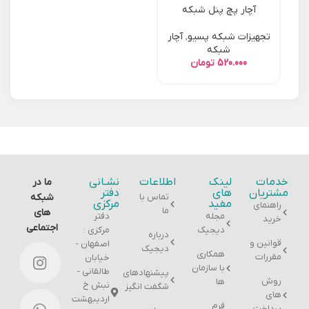
آچار پچ پنل شبکه
تجهیزات شبکه پسیو
,
آچار
شبکه
تومان
خدمات
لینک
اطلاعات
نشـانی
ما در
مشتریان
های
دفتر
تماس با
شبکه
مفید
مرکزی
راهنمای
ما
های
مجله
دفتر
خرید
اجتماعی
دیجیک
مرکزی :
درباره
قوانین و
اصفهان -
دیجیک
همکاری
مقررات
خیابان
با سازمان
طالقانی -
پیشنهادهای
روش
ها
نبش خ
شگفت انگیز
های
اردیبهشت
فرم
پرداخت