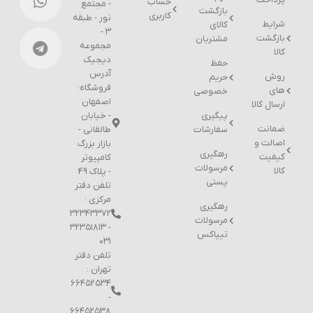
حساب
- مجتمع
بازگشت
کاربری
نور - طبقه
شرایط
کالای
۳ -
بازگشت
مشتریان
مجموعه
کالا
دیجیک
حفظ
آدرس
روش
حریم
فروشگاه:
های
خصوصی
اصفهان
ارسال کالا
پیگیری
- خیابان
ضمانت
سفارشات
طالقانی -
اصالت و
بازار بزرگ
رهگیری
کیفیت
کامپیوتر
مرسولات
کالا
- پلاک 49
پستی
تلفن دفتر
مرکزی :
رهگیری
۳۲۳۴۳۳۷۲
مرسولات
- ۳۲۳۵۱۸۱۳
تیپاکس
۰۳۱
تلفن دفتر
تهران :
۶۶۴۵۲۵۳۴
-
۶۶۴۵۲۵۳۸