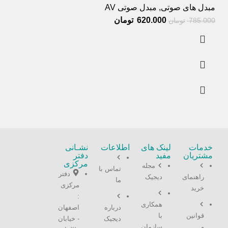
مبدل های صوتی
,
مبدل صوتی AV
620.000
تومان
785.000
تومان
خدمات
لینک های
اطلاعات
نشـانی
مشتریان
مفید
دفتر
مرکزی
مجله
تماس با
دفتر
راهنمای
دیجیک
ما
مرکزی
خرید
:
همکاری
درباره
اصفهان
قوانین
با
دیجیک
- خیابان
و
سازمان