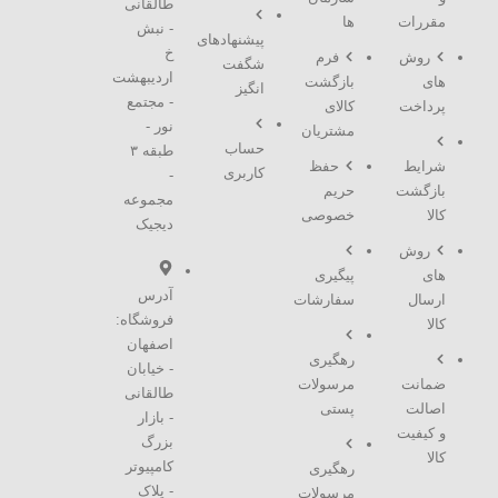
طالقانی
مقررات
ها
- نبش
پیشنهادهای
خ
روش
فرم
شگفت
اردیبهشت
های
بازگشت
انگیز
- مجتمع
پرداخت
کالای
نور -
مشتریان
حساب
طبقه ۳
شرایط
حفظ
کاربری
-
بازگشت
حریم
مجموعه
کالا
خصوصی
دیجیک
روش
های
پیگیری
آدرس
ارسال
سفارشات
فروشگاه:
کالا
اصفهان
رهگیری
- خیابان
ضمانت
مرسولات
طالقانی
اصالت
پستی
- بازار
و کیفیت
بزرگ
کالا
کامپیوتر
رهگیری
- پلاک
مرسولات