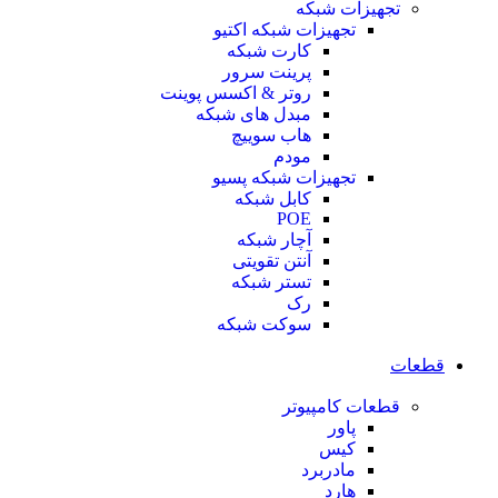
تجهیزات شبکه
تجهیزات شبکه اکتیو
کارت شبکه
پرینت سرور
روتر & اکسس پوینت
مبدل های شبکه
هاب سوییچ
مودم
تجهیزات شبکه پسیو
کابل شبکه
POE
آچار شبکه
آنتن تقویتی
تستر شبکه
رک
سوکت شبکه
قطعات
قطعات کامپیوتر
پاور
کیس
مادربرد
هارد