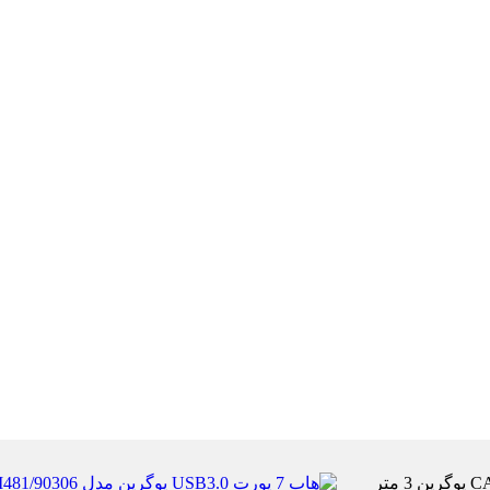
کابل شبکه CAT8 یوگرین 3 متر