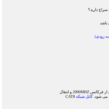
راغ دارید؟
 باشد
ه زودی)
CAT8 یوگرین 3 متر مدل NW153/80432 با داشتن کابل ضخیم و آلیاژ تمام مس و سر سوکت فلزی سر طلایی ، قابلیت پشتبانی از فرکانس 2000MHZ و انتقال
کابل شبکه
CAT8