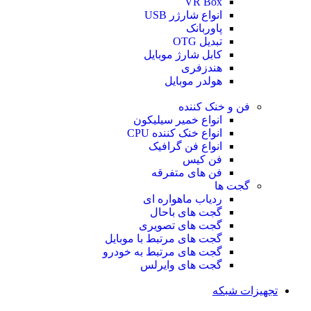
VR Box
انواع شارژر USB
پاوربانک
تبدیل OTG
کابل شارژ موبایل
هندزفری
هولدر موبایل
فن و خنک کننده
انواع خمیر سیلیکون
انواع خنک کننده CPU
انواع فن گرافیک
فن کیس
فن های متفرقه
گجت ها
ردیاب ماهواره ای
گجت های باحال
گجت های تصویری
گجت های مرتبط با موبایل
گجت های مرتبط به خودرو
گجت های وایرلس
تجهیزات شبکه