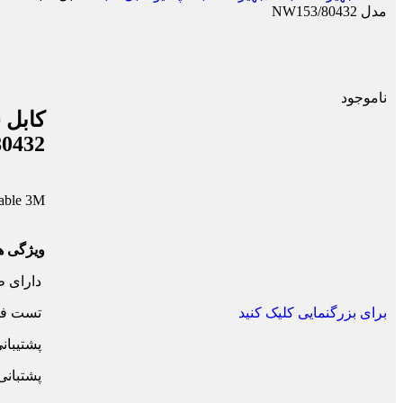
مدل NW153/80432
ناموجود
0432
able 3M
ویژگی 
دارای طول 
تست فل
برای بزرگنمایی کلیک کنید
پشتیبانی 
پشتبانی از