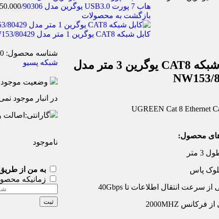
هاب 7 پورت USB3.0 یوگرین مدل 90306/CM481
550.000
بازگشت به محصولات
کابل شبکه CAT8 یوگرین 1 متر مدل NW153/80429
شناسه محصول:
3M
شبکه پسیو
کابل شبکه CAT8 یوگرین 3 متر مدل
NW153/8
وضعیت موجودی
در انبار موجود نمی
UGREEN Cat 8 Ethernet C
گارانتی:
اصالت و
های محصول:
ناموجود
3 متر
به من از طریق 
وک پاس
زمانیکه محصو
از سرعت انتقال اطلاعات تا 40Gbps
ثبت
 فرکانس 2000MHZ