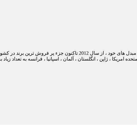
با ارائه استانداردهای لازم برای کابل ها و مبدل های خود ، از سال 2012 تاکنو
ر سایت آمازون در ایالت متحده امریکا ، ژاپن ، انگلستان ، آلمان ، اسپانیا ، فرانسه به