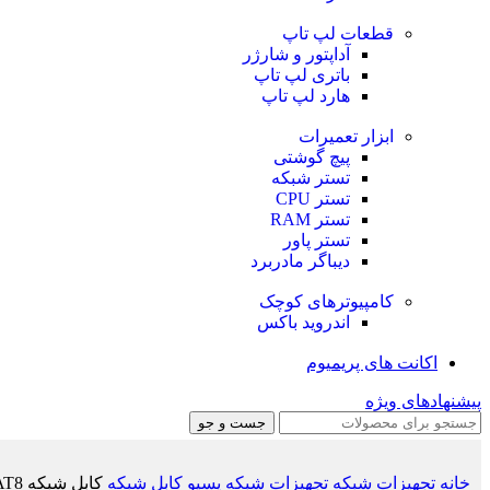
قطعات لپ تاپ
آداپتور و شارژر
باتری لپ تاپ
هارد لپ تاپ
ابزار تعمیرات
پیچ گوشتی
تستر شبکه
تستر CPU
تستر RAM
تستر پاور
دیباگر مادربرد
کامپیوترهای کوچک
اندروید باکس
اکانت های پریمیوم
پیشنهادهای ویژه
جست و جو
خانه
تجهیزات شبکه
تجهیزات شبکه پسیو
کابل شبکه