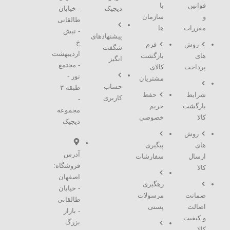
قوانین
با
دیجیک
- خیابان
و
سازمان
طالقانی
مقررات
ها
- نبش
پیشنهادهای
خ
روش
فرم
شگفت
اردیبهشت
های
بازگشت
انگیز
- مجتمع
پرداخت
کالای
نور -
مشتریان
حساب
طبقه ۳
شرایط
حفظ
کاربری
-
بازگشت
حریم
مجموعه
کالا
خصوصی
دیجیک
روش
های
پیگیری
آدرس
ارسال
سفارشات
فروشگاه:
کالا
اصفهان
رهگیری
- خیابان
ضمانت
مرسولات
طالقانی
اصالت
پستی
- بازار
و کیفیت
بزرگ
کالا