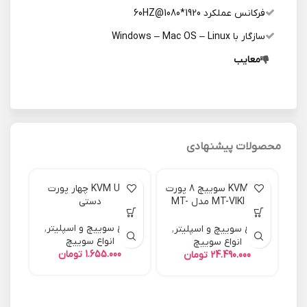
فرکانس عملکرد 1920*1080@60HZ
سازگار با Windows – Mac OS – Linux
معایب
محصولات پیشنهادی
KVM USB سوییچ 8 پورت
KVM USB چهار پورت
برند MT-VIKI مدل MT-
دستی
801UK
انواع سوییچ و اسپلیتر
,
انواع سوییچ و اسپلیتر
,
انواع سوییچ
انواع سوییچ
تومان
تومان