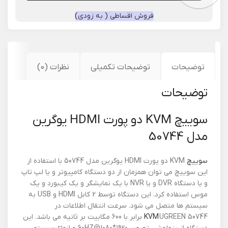
فروش اقساطی ( به زودی)
توضیحات
توضیحات تکمیلی
نظرات (0)
توضیحات
سوییچ KVM دو پورت HDMI یوگرین
مدل 50744
سوییچ
KVM دو پورت HDMI یوگرین مدل 50744 با استفاده از
این سوییچ می توان همزمان از دو دستگاه کامپیوتر و یا لپ تاپ
و یا دستگاه DVR و یا NVR با یک نمایشگر و یک کیبورد و یک
موس استفاده کرد. این دستگاه توسط 2 کابل HDMI و USB به
سیستم ها متصل می شود. سرعت انتقال اطلاعات در
KVM
UGREEN 50744 برابر با 600 مگابیت بر ثانیه می باشد. این