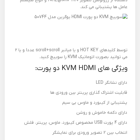
دستگاه از رزولوشن تصویر 1920*1080@60HZ و انواع سیستم
عامل ها پشتیبانی می کند.
توسط کلیدهای HOT KEY و یا میانبر scroll+scroll عدد1 و یا 2
می توانید بصورت اتوماتیک KVM را سوییچ کنید.
ویژگی های KVM HDMI دو پورت:
دارای نشانگر LED
قابلیت اشتراک گذاری پرینتر بین ورودی ها
پشتیبانی از کیبورد و ماوس بی سیم
دارای دکمه خاموش و روشن
دارای 4 پورت USB مخصوص کیبورد، ماوس، پرینتر، فلش
انتخاب بین 2 تصویر ورودی برای نمایشگر