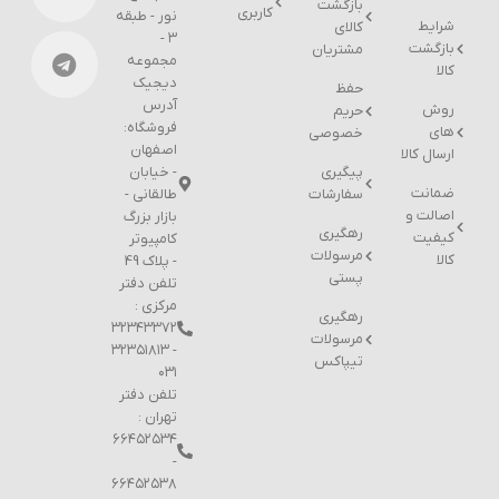
بازگشت
کاربری
نور - طبقه
شرایط
کالای
۳ -
بازگشت
مشتریان
مجموعه
کالا
دیجیک
حفظ
آدرس
روش
حریم
فروشگاه:
های
خصوصی
اصفهان
ارسال کالا
پیگیری
- خیابان
ضمانت
سفارشات
طالقانی -
اصالت و
بازار بزرگ
رهگیری
کیفیت
کامپیوتر
مرسولات
کالا
- پلاک 49
پستی
تلفن دفتر
مرکزی :
رهگیری
۳۲۳۴۳۳۷۲
مرسولات
- ۳۲۳۵۱۸۱۳
تیپاکس
۰۳۱
تلفن دفتر
تهران :
۶۶۴۵۲۵۳۴
-
۶۶۴۵۲۵۳۸