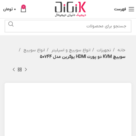
0
فهرست
0
تومان
خانه
تجهیزات
انواع سوییچ و اسپلیتر
انواع سوییچ
سوییچ KVM دو پورت HDMI یوگرین مدل 50744