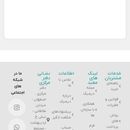
ان
خدمات
لینک
اطلاعات
نشـانی
ما در
مشتریان
های
دفتر
تماس با
شبکه
مفید
مرکزی
راهنمای
ما
های
مجله
دفتر
خرید
اجتماعی
دیجیک
مرکزی :
درباره
قوانین و
اصفهان -
دیجیک
همکاری
مقررات
خیابان
با سازمان
طالقانی -
پیشنهادهای
روش
ها
نبش خ
شگفت انگیز
های
اردیبهشت
فرم
پرداخت
حساب
- مجتمع