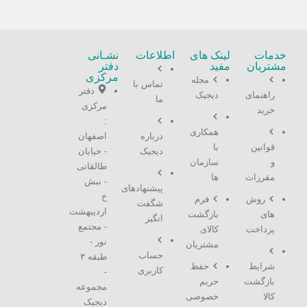
خدمات
لینک های
اطلاعات
نشـانی
مشتریان
مفید
دفتر
مرکزی
مجله
تماس با
دفتر
راهنمای
دیجیک
ما
مرکزی
خرید
:
همکاری
درباره
اصفهان
قوانین
با
دیجیک
- خیابان
و
سازمان
طالقانی
مقررات
ها
- نبش
پیشنهادهای
خ
روش
فرم
شگفت
اردیبهشت
های
بازگشت
انگیز
- مجتمع
پرداخت
کالای
نور -
مشتریان
حساب
طبقه ۳
شرایط
حفظ
کاربری
-
بازگشت
حریم
مجموعه
کالا
خصوصی
دیجیک