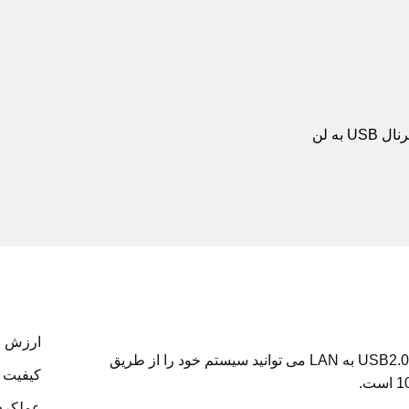
ارزش خريد
اکثر لپ تاپ های جدید بدون پورت LAN می باشند با تبدیل USB2.0 به LAN می توانید سیستم خود را از طریق
کيفيت س
عملکرد س