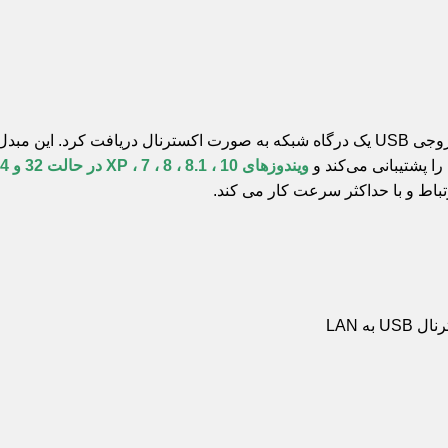
سیستم های فاقد پورت
ویندوزهای 10 ، 8.1 ، 8 ، 7 ، XP در حالت 32 و 64 بیتی و Linux و سیستم عامل MAC
باط و با حداکثر سرعت کار می کند.