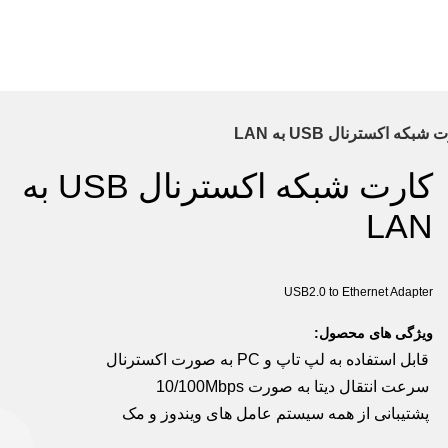
ه اکسترنال USB به LAN
کارت شبکه اکسترنال USB به
ش
د
LA
B
USB2.0 to Ethernet Adapte
د
یژگی های محصول:
ابل استفاده به لپ تاپ و PC به صورت اکسترنال
رعت انتقال دیتا به صورت 10/100Mbps
شتیبانی از همه سیستم عامل های ویندوز و مک