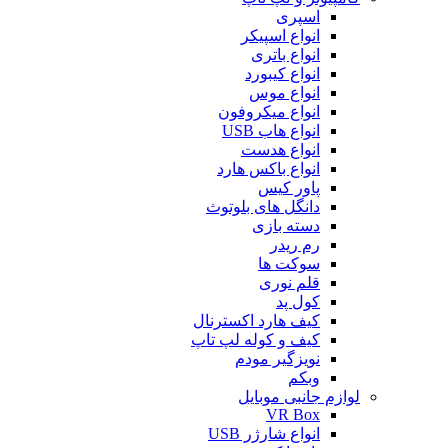
اسپری
انواع اسپیکر
انواع باتری
انواع کیبورد
انواع موس
انواع میکروفون
انواع هاب USB
انواع هدست
انواع باکس هارد
پاور کیس
دانگل های بلوتوث
دسته بازی
رم ریدر
سوکت ها
قلم نوری
کول پد
کیف هارد اکسترنال
کیف و کوله لپ تاپ
نویزگیر مودم
وبکم
لوازم جانبی موبایل
VR Box
انواع شارژر USB