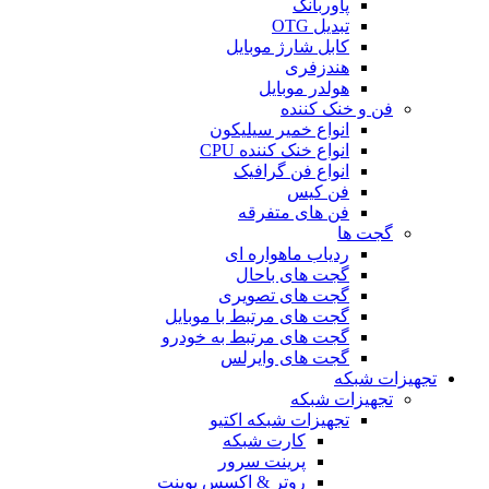
پاوربانک
تبدیل OTG
کابل شارژ موبایل
هندزفری
هولدر موبایل
فن و خنک کننده
انواع خمیر سیلیکون
انواع خنک کننده CPU
انواع فن گرافیک
فن کیس
فن های متفرقه
گجت ها
ردیاب ماهواره ای
گجت های باحال
گجت های تصویری
گجت های مرتبط با موبایل
گجت های مرتبط به خودرو
گجت های وایرلس
تجهیزات شبکه
تجهیزات شبکه
تجهیزات شبکه اکتیو
کارت شبکه
پرینت سرور
روتر & اکسس پوینت