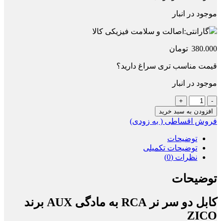
موجود در انبار
گارانتی:
اصالت و سلامت فیزیکی کالا
380.000
تومان
قیمت مناسب تری سراغ دارید؟
موجود در انبار
کابل
دو
افزودن به سبد خرید
سر
فروش اقساطی ( به زودی)
نر
RCA
توضیحات
به
توضیحات تکمیلی
مادگی
نظرات (0)
AUX
برند
توضیحات
ZICO
عدد
کابل دو سر نر RCA به مادگی AUX برند
ZICO