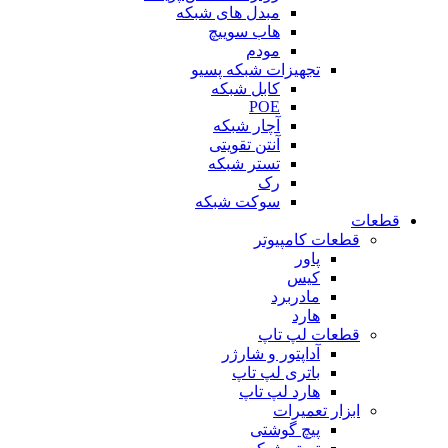
مبدل های شبکه
هاب سوییچ
مودم
تجهیزات شبکه پسیو
کابل شبکه
POE
آچار شبکه
آنتن تقویتی
تستر شبکه
رک
سوکت شبکه
قطعات
قطعات کامپیوتر
پاور
کیس
مادربرد
هارد
قطعات لپ تاپ
آداپتور و شارژر
باتری لپ تاپ
هارد لپ تاپ
ابزار تعمیرات
پیچ گوشتی