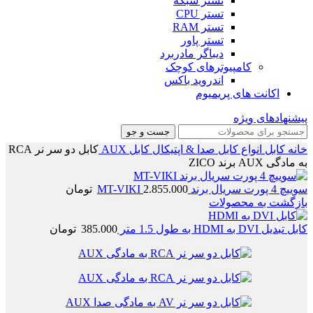
تستر شبکه
تستر CPU
تستر RAM
تستر پاور
دیباگر مادربرد
کامپیوترهای کوچک
اندروید باکس
اکانت های پریمیوم
پیشنهادهای ویژه
جست و جو
خانه
کابل
انواع کابل صدا & اپتیکال
کابل AUX
کابل دو سر نر RCA
به مادگی AUX برند ZICO
سوییچ 4 پورت سریال برند MT-VIKI
2.855.000
تومان
بازگشت به محصولات
کابل تبدیل DVI به HDMI به طول 1.5 متر
385.000
تومان