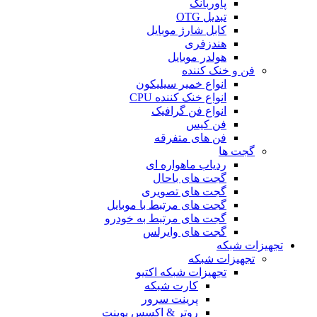
پاوربانک
تبدیل OTG
کابل شارژ موبایل
هندزفری
هولدر موبایل
فن و خنک کننده
انواع خمیر سیلیکون
انواع خنک کننده CPU
انواع فن گرافیک
فن کیس
فن های متفرقه
گجت ها
ردیاب ماهواره ای
گجت های باحال
گجت های تصویری
گجت های مرتبط با موبایل
گجت های مرتبط به خودرو
گجت های وایرلس
تجهیزات شبکه
تجهیزات شبکه
تجهیزات شبکه اکتیو
کارت شبکه
پرینت سرور
روتر & اکسس پوینت