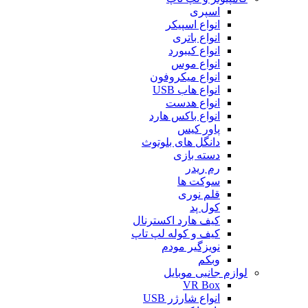
اسپری
انواع اسپیکر
انواع باتری
انواع کیبورد
انواع موس
انواع میکروفون
انواع هاب USB
انواع هدست
انواع باکس هارد
پاور کیس
دانگل های بلوتوث
دسته بازی
رم ریدر
سوکت ها
قلم نوری
کول پد
کیف هارد اکسترنال
کیف و کوله لپ تاپ
نویزگیر مودم
وبکم
لوازم جانبی موبایل
VR Box
انواع شارژر USB