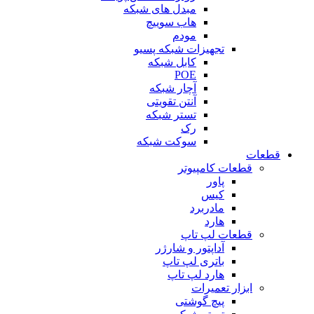
مبدل های شبکه
هاب سوییچ
مودم
تجهیزات شبکه پسیو
کابل شبکه
POE
آچار شبکه
آنتن تقویتی
تستر شبکه
رک
سوکت شبکه
قطعات
قطعات کامپیوتر
پاور
کیس
مادربرد
هارد
قطعات لپ تاپ
آداپتور و شارژر
باتری لپ تاپ
هارد لپ تاپ
ابزار تعمیرات
پیچ گوشتی