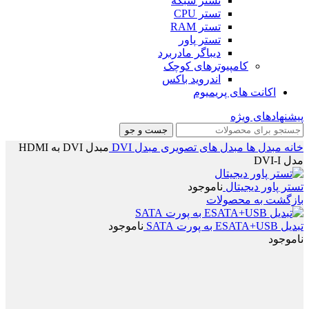
تستر شبکه
تستر CPU
تستر RAM
تستر پاور
دیباگر مادربرد
کامپیوترهای کوچک
اندروید باکس
اکانت های پریمیوم
پیشنهادهای ویژه
جست و جو
خانه
مبدل ها
مبدل های تصویری
مبدل DVI
مبدل DVI به HDMI
مدل DVI-I
تستر پاور دیجیتال
ناموجود
بازگشت به محصولات
تبدیل ESATA+USB به پورت SATA
ناموجود
ناموجود