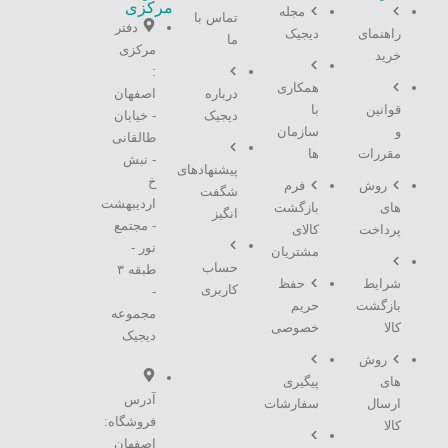
مرکزی
مجله
تماس با
دفتر
راهنمای
دیجیک
ما
مرکزی
خرید
:
همکاری
درباره
اصفهان
قوانین
با
دیجیک
- خیابان
و
سازمان
طالقانی
مقررات
ها
- نبش
پیشنهادهای
خ
روش
فرم
شگفت
اردیبهشت
های
بازگشت
انگیز
- مجتمع
پرداخت
کالای
نور -
مشتریان
حساب
طبقه ۳
شرایط
حفظ
کاربری
-
بازگشت
حریم
مجموعه
کالا
خصوصی
دیجیک
روش
های
پیگیری
آدرس
ارسال
سفارشات
فروشگاه:
کالا
اصفهان